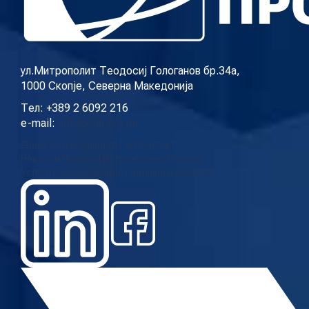
КОНТАКТ
ул.Митрополит Теодосиј Гологанов бр.34а,
1000 Скопје, Северна Македонија
МК
Тел: +389 2 6092 216
e-mail:
info@cup.org.mk
|
Дома
За нас
Нашиот тим
Контакт
Новости
Проекти
Истражувања
Повици
ENG
Услуги
Галерија
Видео
Годишни извештаи