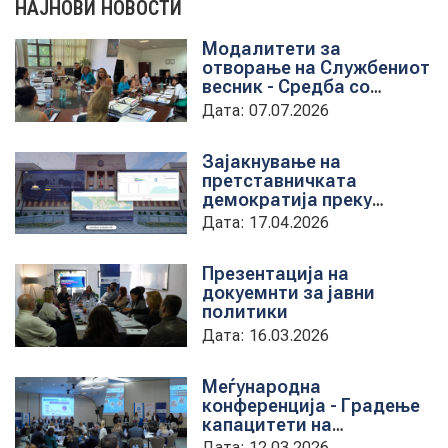
НАЈНОВИ НОВОСТИ
Модалитети за
НОВОСТИ
отворање на Службениот
весник - Средба со
претставници на ЈП
Дата: 07.07.2026
службен весник
ИСТРАЖУВАЊА
Зајакнување на
претставничката
демократија преку
ПРОЕКТИ
дигитална алатка
Дата: 17.04.2026
kancelarii.sobranie.mk
Презентација на
докуемнти за јавни
УСЛУГИ
политики
Дата: 16.03.2026
КАТАЛОГ НА УСЛУГИ
Меѓународна
конференција - Градење
ПОВИЦИ
капацитети на
институциите за обука на
Дата: 12.03.2026