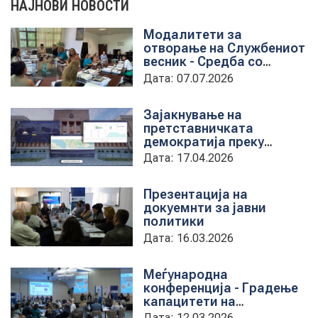
НАЈНОВИ НОВОСТИ
Модалитети за
НОВОСТИ
отворање на Службениот
весник - Средба со
претставници на ЈП
Дата: 07.07.2026
службен весник
ИСТРАЖУВАЊА
Зајакнување на
претставничката
демократија преку
ПРОЕКТИ
дигитална алатка
Дата: 17.04.2026
kancelarii.sobranie.mk
Презентација на
докуемнти за јавни
УСЛУГИ
политики
Дата: 16.03.2026
КАТАЛОГ НА УСЛУГИ
Меѓународна
конференција - Градење
ПОВИЦИ
капацитети на
институциите за обука на
Дата: 12.03.2026