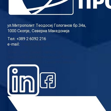
КОНТАКТ
ул.Митрополит Теодосиј Гологанов бр.34а,
1000 Скопје, Северна Македонија
МК
Тел: +389 2 6092 216
e-mail:
info@cup.org.mk
|
Дома
За нас
Нашиот тим
Контакт
Новости
Проекти
Истражувања
Повици
ENG
Услуги
Галерија
Видео
Годишни извештаи