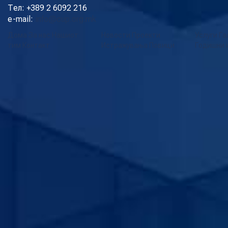
Тел: +389 2 6092 216
e-mail:
info@cup.org.mk
Дома
За нас
Нашиот
Новости
Проекти
Услуги
Га
тим
Контакт
Истражувања
Повици
Годишни 