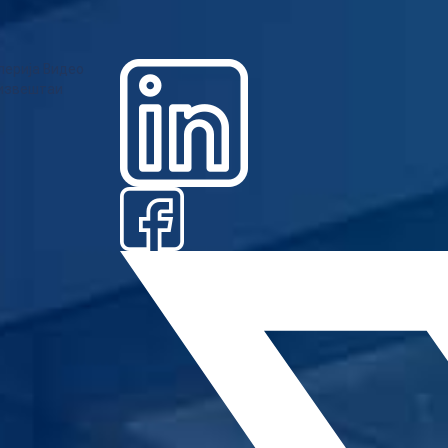
лерија
Видео
извештаи