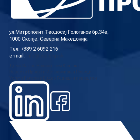
КОНТАКТ
ул.Митрополит Теодосиј Гологанов бр.34а,
1000 Скопје, Северна Македонија
МК
Тел: +389 2 6092 216
e-mail:
info@cup.org.mk
|
Дома
За нас
Нашиот тим
Контакт
Новости
Проекти
Истражувања
Повици
ENG
Услуги
Галерија
Видео
Годишни извештаи