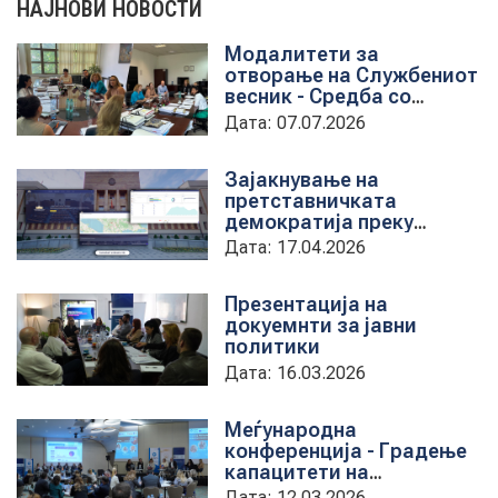
НАЈНОВИ НОВОСТИ
Модалитети за
НОВОСТИ
отворање на Службениот
весник - Средба со
претставници на ЈП
Дата: 07.07.2026
службен весник
ИСТРАЖУВАЊА
Зајакнување на
претставничката
демократија преку
ПРОЕКТИ
дигитална алатка
Дата: 17.04.2026
kancelarii.sobranie.mk
Презентација на
докуемнти за јавни
УСЛУГИ
политики
Дата: 16.03.2026
КАТАЛОГ НА УСЛУГИ
Меѓународна
конференција - Градење
ПОВИЦИ
капацитети на
институциите за обука на
Дата: 12.03.2026