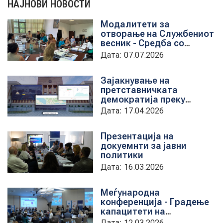
НАЈНОВИ НОВОСТИ
Модалитети за
НОВОСТИ
отворање на Службениот
весник - Средба со
претставници на ЈП
Дата: 07.07.2026
службен весник
ИСТРАЖУВАЊА
Зајакнување на
претставничката
демократија преку
ПРОЕКТИ
дигитална алатка
Дата: 17.04.2026
kancelarii.sobranie.mk
Презентација на
докуемнти за јавни
УСЛУГИ
политики
Дата: 16.03.2026
КАТАЛОГ НА УСЛУГИ
Меѓународна
конференција - Градење
ПОВИЦИ
капацитети на
институциите за обука на
Дата: 12.03.2026