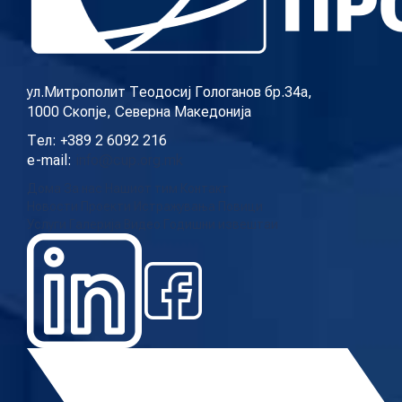
КОНТАКТ
ул.Митрополит Теодосиј Гологанов бр.34а,
1000 Скопје, Северна Македонија
МК
Тел: +389 2 6092 216
e-mail:
info@cup.org.mk
|
Дома
За нас
Нашиот тим
Контакт
Новости
Проекти
Истражувања
Повици
ENG
Услуги
Галерија
Видео
Годишни извештаи