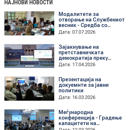
НАЈНОВИ НОВОСТИ
Модалитети за
НОВОСТИ
отворање на Службениот
весник - Средба со
претставници на ЈП
Дата: 07.07.2026
службен весник
ИСТРАЖУВАЊА
Зајакнување на
претставничката
демократија преку
ПРОЕКТИ
дигитална алатка
Дата: 17.04.2026
kancelarii.sobranie.mk
Презентација на
докуемнти за јавни
УСЛУГИ
политики
Дата: 16.03.2026
КАТАЛОГ НА УСЛУГИ
Меѓународна
конференција - Градење
ПОВИЦИ
капацитети на
институциите за обука на
Дата: 12.03.2026