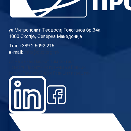
КОНТАКТ
ул.Митрополит Теодосиј Гологанов бр.34а,
1000 Скопје, Северна Македонија
МК
Тел: +389 2 6092 216
e-mail:
info@cup.org.mk
|
Дома
За нас
Нашиот тим
Контакт
Новости
Проекти
Истражувања
Повици
ENG
Услуги
Галерија
Видео
Годишни извештаи