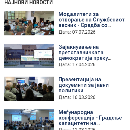
НАЈНОВИ НОВОСТИ
Модалитети за
НОВОСТИ
отворање на Службениот
весник - Средба со
претставници на ЈП
Дата: 07.07.2026
службен весник
ИСТРАЖУВАЊА
Зајакнување на
претставничката
демократија преку
ПРОЕКТИ
дигитална алатка
Дата: 17.04.2026
kancelarii.sobranie.mk
Презентација на
докуемнти за јавни
УСЛУГИ
политики
Дата: 16.03.2026
КАТАЛОГ НА УСЛУГИ
Меѓународна
конференција - Градење
ПОВИЦИ
капацитети на
институциите за обука на
Дата: 12.03.2026