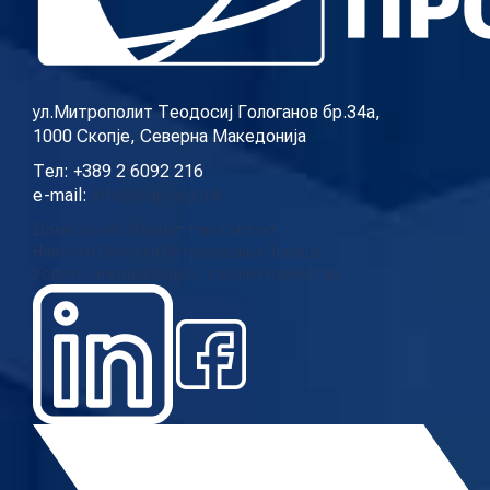
КОНТАКТ
ул.Митрополит Теодосиј Гологанов бр.34а,
1000 Скопје, Северна Македонија
МК
Тел: +389 2 6092 216
e-mail:
info@cup.org.mk
|
Дома
За нас
Нашиот тим
Контакт
Новости
Проекти
Истражувања
Повици
ENG
Услуги
Галерија
Видео
Годишни извештаи