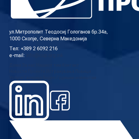
КОНТАКТ
ул.Митрополит Теодосиј Гологанов бр.34а,
1000 Скопје, Северна Македонија
МК
Тел: +389 2 6092 216
e-mail:
info@cup.org.mk
|
Дома
За нас
Нашиот тим
Контакт
Новости
Проекти
Истражувања
Повици
ENG
Услуги
Галерија
Видео
Годишни извештаи