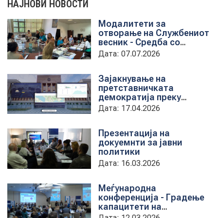
НАЈНОВИ НОВОСТИ
Модалитети за
НОВОСТИ
отворање на Службениот
весник - Средба со
претставници на ЈП
Дата: 07.07.2026
службен весник
ИСТРАЖУВАЊА
Зајакнување на
претставничката
демократија преку
ПРОЕКТИ
дигитална алатка
Дата: 17.04.2026
kancelarii.sobranie.mk
Презентација на
докуемнти за јавни
УСЛУГИ
политики
Дата: 16.03.2026
КАТАЛОГ НА УСЛУГИ
Меѓународна
конференција - Градење
ПОВИЦИ
капацитети на
институциите за обука на
Дата: 12.03.2026