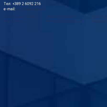
Тел: +389 2 6092 216
e-mail:
info@cup.org.mk
Дома
За нас
Нашиот
Новости
Проекти
Услуги
Га
тим
Контакт
Истражувања
Повици
Годишни 