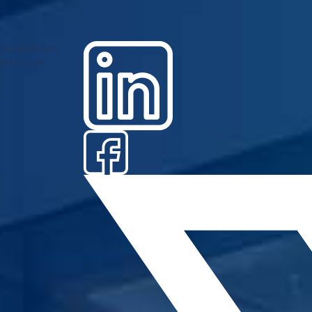
лерија
Видео
извештаи