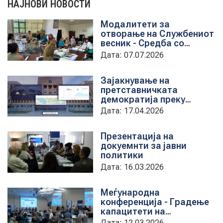
НАЈНОВИ НОВОСТИ
Модалитети за
НОВОСТИ
отворање на Службениот
весник - Средба со
претставници на ЈП
Дата: 07.07.2026
службен весник
ИСТРАЖУВАЊА
Зајакнување на
претставничката
демократија преку
ПРОЕКТИ
дигитална алатка
Дата: 17.04.2026
kancelarii.sobranie.mk
Презентација на
докуемнти за јавни
УСЛУГИ
политики
Дата: 16.03.2026
КАТАЛОГ НА УСЛУГИ
Меѓународна
конференција - Градење
ПОВИЦИ
капацитети на
институциите за обука на
Дата: 12.03.2026