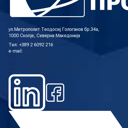
КОНТАКТ
ул.Митрополит Теодосиј Гологанов бр.34а,
1000 Скопје, Северна Македонија
МК
Тел: +389 2 6092 216
e-mail:
info@cup.org.mk
|
Дома
За нас
Нашиот тим
Контакт
Новости
Проекти
Истражувања
Повици
ENG
Услуги
Галерија
Видео
Годишни извештаи