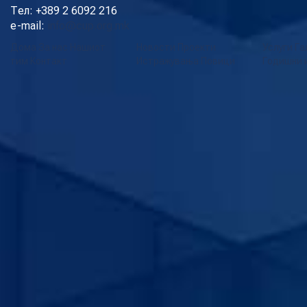
Тел: +389 2 6092 216
e-mail:
info@cup.org.mk
Дома
За нас
Нашиот
Новости
Проекти
Услуги
Га
тим
Контакт
Истражувања
Повици
Годишни 