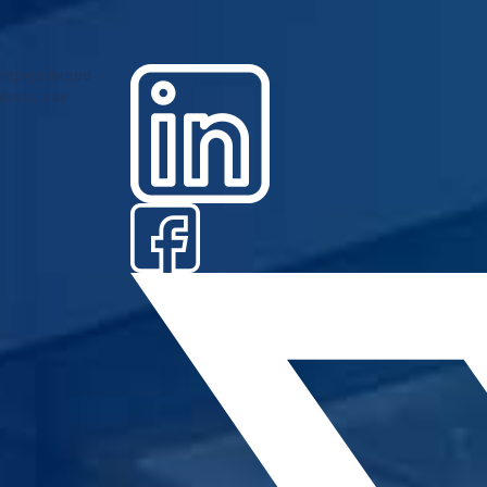
лерија
Видео
извештаи