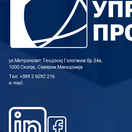
ул.Митрополит Теодосиј Гологанов бр.34а,
1000 Скопје, Северна Македонија
Тел: +389 2 6092 216
e-mail:
info@cup.org.mk
Дома
За нас
Нашиот тим
Контакт
Новости
Проекти
Истражувања
Повици
Услуги
Галерија
Видео
Годишни извештаи