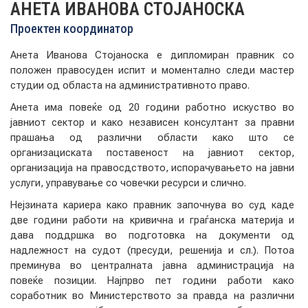
АНЕТА ИВАНОВА СТОЈАНОСКА
АКТУЕЛНИ ПОВИЦИ
Проектен координатор
АРХИВА
Анета Иванова Стојаноска е дипломиран правник со
положен правосуден испит и моментално следи мастер
студии од областа на административното право.
ИНИЦИЈАТИВИ
Анета има повеќе од 20 години работно искуство во
јавниот сектор и како независен консултант за правни
ПОСТАПКА
прашања од различни области како што се
организациската поставеност на јавниот сектор,
ПОДНЕСИ ИНИЦИЈАТИВА
организација на правосдството, испорачувањето на јавни
услуги, управување со човечки ресурси и слично.
ПОДДРЖИ ИНИЦИЈАТИВА
Нејзината кариера како правник започнува во суд каде
две години работи на кривична и граѓанска материја и
МУЛТИМЕДИЈА
дава поддршка во подготовка на документи од
надлежност на судот (пресуди, решенија и сл.). Потоа
преминува во централната јавна администрација на
ГАЛЕРИЈА
повеќе позиции. Најпрво пет години работи како
соработник во Министерството за правда на различни
ВИДЕО