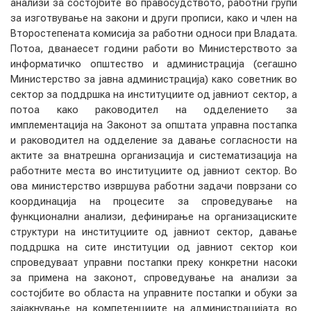
анализи за состојбите во правосудството, работни групи
за изготвување на закони и други прописи, како и член на
Второстепената комисија за работни односи при Владата.
КОНТАКТ
Потоа, дванаесет години работи во Министерството за
информатичко општество и администрација (сегашно
Министерство за јавна администрација) како советник во
сектор за поддршка на институциите од јавниот сектор, а
МК
потоа како раководител на одделението за
имплементација на Законот за општата управна постапка
|
и раководител на одделение за давање согласности на
актите за внатрешна организација и систематизација на
ENG
работните места во институциите од јавниот сектор. Во
ова министерство извршува работни задачи поврзани со
координација на процесите за спроведување на
функционални анализи, дефинирање на организациските
структури на институциите од јавниот сектор, давање
поддршка на сите институции од јавниот сектор кои
спроведуваат управни постапки преку конкретни насоки
за примена на законот, спроведување на анализи за
состојбите во областа на управните постапки и обуки за
зајакнување на компетенциите на администрацијата во