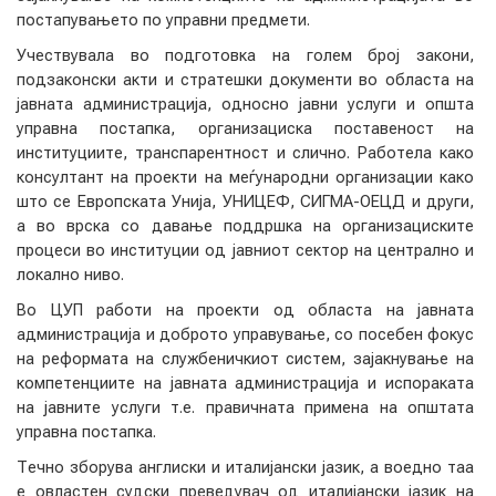
постапувањето по управни предмети.
Учествувала во подготовка на голем број закони,
подзаконски акти и стратешки документи во областа на
јавната администрација, односно јавни услуги и општа
управна постапка, организациска поставеност на
институциите, транспарентност и слично. Работела како
консултант на проекти на меѓународни организации како
што се Европската Унија, УНИЦЕФ, СИГМА-ОЕЦД и други,
а во врска со давање поддршка на организациските
процеси во институции од јавниот сектор на централно и
локално ниво.
Во ЦУП работи на проекти од областа на јавната
администрација и доброто управување, со посебен фокус
на реформата на службеничкиот систем, зајакнување на
компетенциите на јавната администрација и испораката
на јавните услуги т.е. правичната примена на општата
управна постапка.
Течно зборува англиски и италијански јазик, а воедно таа
е овластен судски преведувач од италијански јазик на