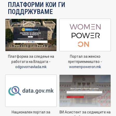
ПЛАТФОРМИ КОИ ГИ
ПОДДРЖУВАМЕ
Платформа за следење на
Портал за женско
работата на Владата -
претприемништво -
odgovornavlada.mk
womenpoweron.mk
Национален портал за
ВИ Асистент за седниците на