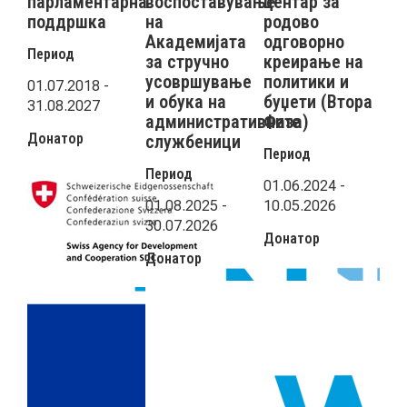
е
парламентарна
воспоставување
центар за
об
поддршка
на
родово
мл
Академијата
одговорно
пол
Период
за стручно
креирање на
Мл
чи
усовршување
политики и
на
01.07.2018 -
и обука на
буџети (Втора
31.08.2027
Пер
административните
Фаза)
Донатор
службеници
31.
Период
31.
Период
01.06.2024 -
Дон
01.08.2025 -
10.05.2026
30.07.2026
Донатор
Донатор