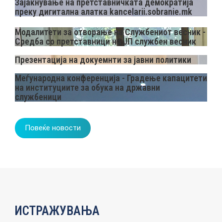
Зајакнување на претставничката демократија
преку дигитална алатка kancelarii.sobranie.mk
КАТАЛОГ НА УСЛУГИ
Модалитети за отворање на Службениот весник -
Средба со претставници на ЈП службен весник
ПОВИЦИ
Презентација на докуемнти за јавни политики
Меѓународна конференција - Градење капацитети
на институциите за обука на државни
АКТУЕЛНИ ПОВИЦИ
службеници
АРХИВА
Повеќе новости
ИНИЦИЈАТИВИ
ПОСТАПКА
ПОДНЕСИ ИНИЦИЈАТИВА
ИСТРАЖУВАЊА