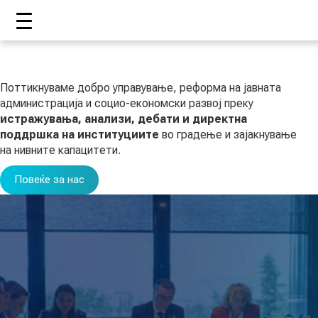
ДОМА
Поттикнуваме добро управување, реформа на јавната
администрација и социо-економски развој преку
истражувања, анализи, дебати и директна
поддршка на институциите
во градење и зајакнување
ЗА НАС
на нивните капацитети.
Повеќе за нас
ШТО РАБОТИ ЦУП?
НАШИОТ ТИМ
НАШИ ПОДДРЖУВАЧИ
ГОДИШНИ ИЗВЕШТАИ
ИСО 9001