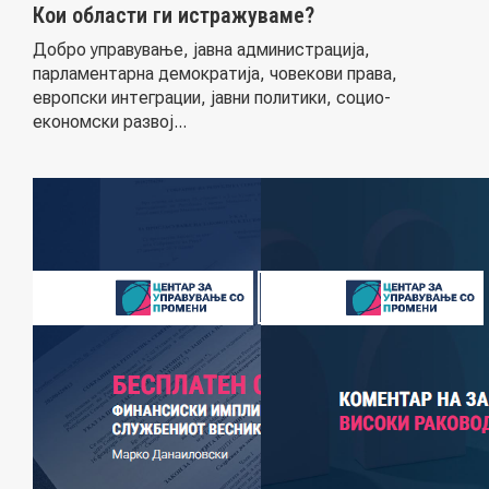
ПОДДРЖИ ИНИЦИЈАТИВА
Кои области ги истражуваме?
Добро управување, јавна администрација,
парламентарна демократија, човекови права,
МУЛТИМЕДИЈА
европски интеграции, јавни политики, социо-
економски развој...
ГАЛЕРИЈА
ВИДЕО
КОНТАКТ
МК
|