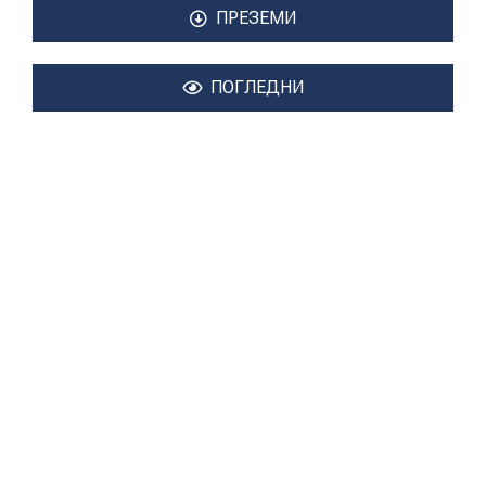
ПРЕЗЕМИ
ИСТРАЖУВАЊА
ПРОЕКТИ
ПОГЛЕДНИ
УСЛУГИ
КАТАЛОГ НА УСЛУГИ
ПОВИЦИ
АКТУЕЛНИ ПОВИЦИ
АРХИВА
ИНИЦИЈАТИВИ
ПОСТАПКА
ПОДНЕСИ ИНИЦИЈАТИВА