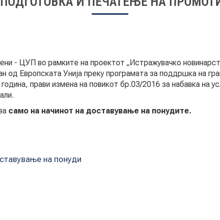
, ПОДГОТОВКА И ПЕЧАТЕЊЕ НА ПРОМО
ни - ЦУП во рамките на проектот „Истражувачко новинарств
ан од Европската Унија преку програмата за поддршка на гр
одина, прави измена на повикот бр.03/2016 за набавка на усл
али.
ува
само на начинот на доставување на понудите.
оставување на понуди