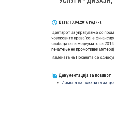
УСЛУГИ - ДИЗАЈН
schedule
Дата: 13.04.2016 година
Центарот за управување со проме
човековите права“кој е финансир
слободата на медиумите за 2014 г
печатење на промотивни материј
Измената на Поканата се однес
Документација за повикот
file_copy
Измена на поканата за д