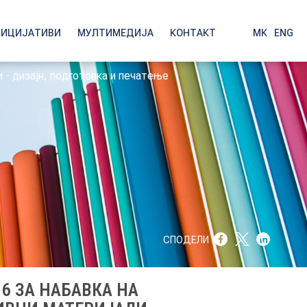
НИЦИЈАТИВИ
МУЛТИМЕДИЈА
КОНТАКТ
МК
|
ENG
 - дизајн, подготовка и печатење
СПОДЕЛИ
6 ЗА НАБАВКА НА