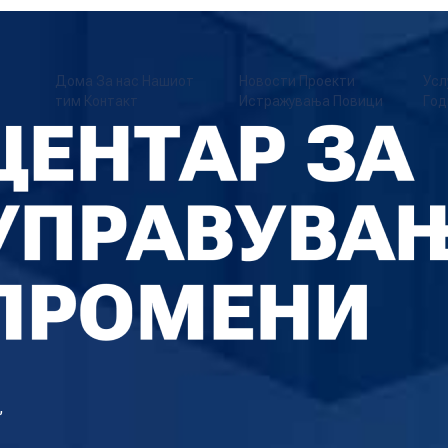
Дома
За нас
Нашиот
Новости
Проекти
Усл
тим
Контакт
Истражувања
Повици
Год
,