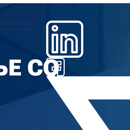
уги
Галерија
Видео
ишни извештаи