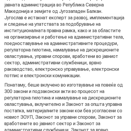
јавната администрација во Република Северна
АКТУЕЛНИ ПОВИЦИ
Македонија и земјите од Југозападен Балкан.
Југослав е истакнат експерт за развој, имплементација
АРХИВА
и следење на упатствата за подобрување на
институционалната правна рамка, како и за областите
на организирање и работење на административни тела,
ИНИЦИЈАТИВИ
поедноставување на административните процедури,
регулаторна гилотина, намалување на дискреционите
ПОСТАПКА
овластувања, управни спорови, вработени во јавниот
сектор, административни службеници, врвно
ПОДНЕСИ ИНИЦИЈАТИВА
раководство, електронско управување, електронски
потпис и електронски комуникации.
ПОДДРЖИ ИНИЦИЈАТИВА
Понатаму, беше вклучено во изготвување на повеќе од
300 закони и подзаконски акти во процесот на
регулаторна гилотина и намалување на дискреционите
МУЛТИМЕДИЈА
овластувања, вклучително и Законот за општа управна
постапка, материјалните закони кои беа усогласени со
ГАЛЕРИЈА
новиот ЗОУП, Законот за управни спорови, Законот за
вработените во јавниот сектор и Законот за
ВИДЕО
административни службеници, Законот за врвно