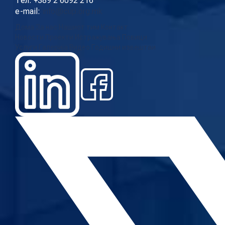
Тел: +389 2 6092 216
e-mail:
info@cup.org.mk
Дома
За нас
Нашиот тим
Контакт
Новости
Проекти
Истражувања
Повици
Услуги
Галерија
Видео
Годишни извештаи