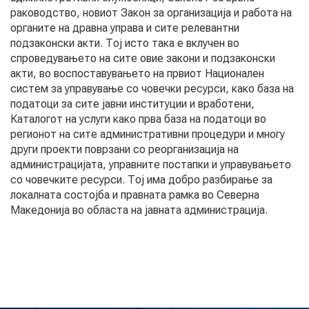
раководство, новиот Закон за организација и работа на
органите на дравна управа и сите релевантни
КОНТАКТ
подзаконски акти. Тој исто така е вклучен во
спроведувањето на сите овие закони и подзаконски
акти, во воспоставувањето на првиот Национален
систем за управување со човечки ресурси, како база на
МК
податоци за сите јавни институции и вработени,
Каталогот на услуги како прва база на податоци во
|
регионот на сите административни процедури и многу
други проекти поврзани со реорганизација на
ENG
администрацијата, управните постапки и управувањето
со човечките ресурси. Тој има добро разбирање за
локалната состојба и правната рамка во Северна
Македонија во областа на јавната администрација.