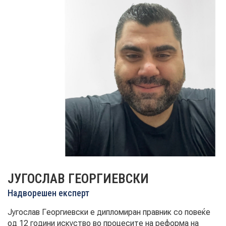
НОВОСТИ
ИСТРАЖУВАЊА
ПРОЕКТИ
УСЛУГИ
ЈУГОСЛАВ ГЕОРГИЕВСКИ
КАТАЛОГ НА УСЛУГИ
Надворешен експерт
ПОВИЦИ
Југослав Георгиевски е дипломиран правник со повеќе
од 12 години искуство во процесите на реформа на