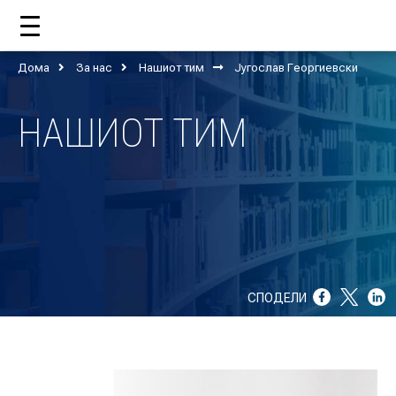
Дома
За нас
Нашиот тим
Југослав Георгиевски
ДОМА
НАШИОТ ТИМ
ЗА НАС
ШТО РАБОТИ ЦУП?
НАШИОТ ТИМ
НАШИ ПОДДРЖУВАЧИ
СПОДЕЛИ
ГОДИШНИ ИЗВЕШТАИ
ИСО 9001
ЕВОЛВ