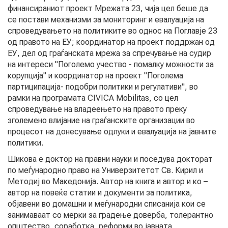
финансираниот проект Мрежата 23, чија цел беше да
се постави механизми за мониторинг и евалуација на
КОНТАКТ
спроведувањето на политиките во однос на Поглавје 23
од правото на ЕУ; координатор на проект поддржан од
ЕУ, дел од граѓанската мрежа за спречување на судир
на интереси "Поголемо учество - помалку можности за
МК
корупција" и координатор на проект "Поголема
партиципација- подобри политики и регулативи", во
рамки на програмата CIVICA Mobilitas, со цел
|
спроведување на владеењето на правото преку
зголемено влијание на граѓанските организации во
ENG
процесот на донесување одлуки и евалуација на јавните
политики.
Шикова е доктор на правни науки и поседува докторат
по меѓународно право на Универзитетот Св. Кирил и
Методиј во Македонија. Автор на книга и автор и ко –
автор на повеќе статии и документи за политика,
објавени во домашни и меѓународни списанија кои се
занимаваат со мерки за градење доверба, толерантно
општество, соработка, реформи во јавната