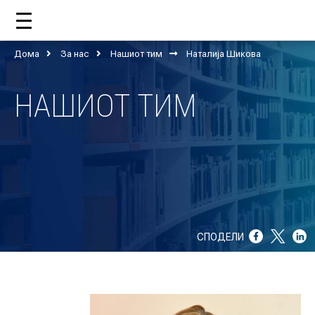
Дома
За нас
Нашиот тим
Наталија Шикова
ДОМА
НАШИОТ ТИМ
ЗА НАС
ШТО РАБОТИ ЦУП?
НАШИОТ ТИМ
НАШИ ПОДДРЖУВАЧИ
СПОДЕЛИ
ГОДИШНИ ИЗВЕШТАИ
ИСО 9001
ЕВОЛВ