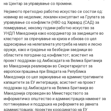
на Центар за управување со промени.
АКТУЕЛНИ ПОВИЦИ
Нејзиното претходно работно искуство се состои од:
новинар во неделник; локален консултант на Групата за
АРХИВА
управување со конфликти (НВО од Харвард (САД) за
помирување; неколку години работно искуство за
ИНИЦИЈАТИВИ
УНДП Македонија како координатор за заедниците во
кластерот за спречување на криза и обнова со цел
адресирање на нелегалната употреба на мало и лесно
ПОСТАПКА
оружје, како и градење на безбедни заедници во
областите погодени од конфликтот; асистент на
ПОДНЕСИ ИНИЦИЈАТИВА
проект поддржан од Амбасадата на Велика Британија
во Македонија реализиран во Секретаријатот за
ПОДДРЖИ ИНИЦИЈАТИВА
европски прашања при Владата на Република
Македонија со цел зајакнување на административните
капацитети за ЕУ ​​интеграција; асистент на проект
МУЛТИМЕДИЈА
поддржан од Амбасадата на Велика Британија во
Македонија спроведен во Министерството за
ГАЛЕРИЈА
информатичко општество и администрација наменет за
поттикнување и поддршка на реформите во јавната
ВИДЕО
администрација; проектен координатор на ЕУ