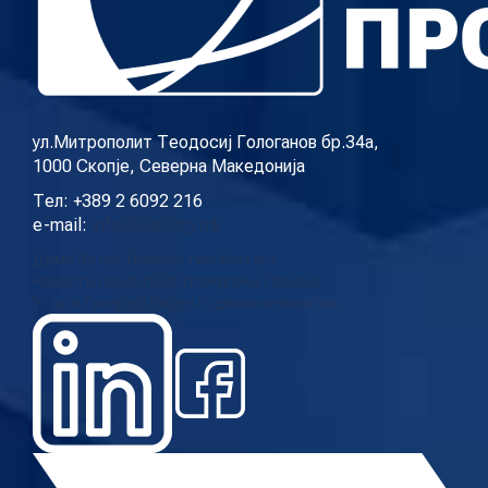
ул.Митрополит Теодосиј Гологанов бр.34а,
1000 Скопје, Северна Македонија
Тел: +389 2 6092 216
e-mail:
info@cup.org.mk
Дома
За нас
Нашиот тим
Контакт
Новости
Проекти
Истражувања
Повици
Услуги
Галерија
Видео
Годишни извештаи