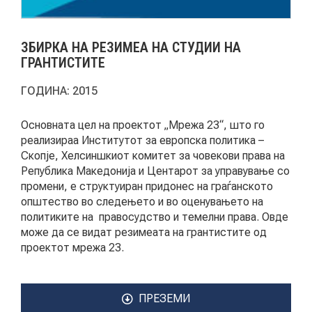
АКТУЕЛНИ ПОВИЦИ
ЗБИРКА НА РЕЗИМЕА НА СТУДИИ НА
АРХИВА
ГРАНТИСТИТЕ
ГОДИНА:
2015
ИНИЦИЈАТИВИ
Основната цел на проектот „Мрежа 23“, што го
ПОСТАПКА
реализираа Институтот за европска политика –
Скопје, Хелсиншкиот комитет за човекови права на
ПОДНЕСИ ИНИЦИЈАТИВА
Република Македонија и Центарот за управување со
промени, е структуиран придонес на граѓанското
ПОДДРЖИ ИНИЦИЈАТИВА
општество во следењето и во оценувањето на
политиките на правосудство и темелни права. Овде
може да се видат резимеата на грантистите од
МУЛТИМЕДИЈА
проектот мрежа 23.
ГАЛЕРИЈА
ПРЕЗЕМИ
ВИДЕО