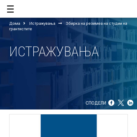
Дома
Истражувања
Збирка на резимеа на студии на
ДОМА
грантистите
ИСТРАЖУВАЊА
ЗА НАС
ШТО РАБОТИ ЦУП?
НАШИОТ ТИМ
НАШИ ПОДДРЖУВАЧИ
СПОДЕЛИ
ГОДИШНИ ИЗВЕШТАИ
ИСО 9001
ЕВОЛВ