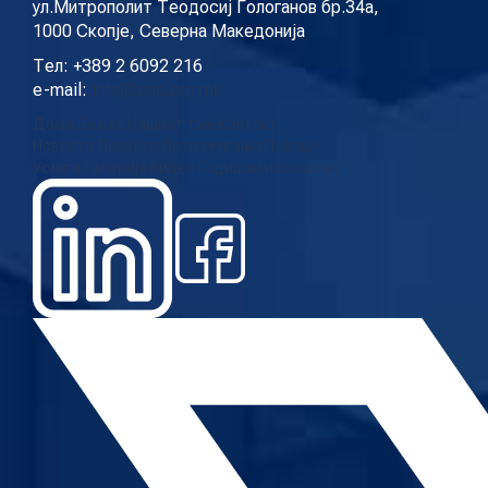
ул.Митрополит Теодосиј Гологанов бр.34а,
1000 Скопје, Северна Македонија
Тел: +389 2 6092 216
e-mail:
info@cup.org.mk
Дома
За нас
Нашиот тим
Контакт
Новости
Проекти
Истражувања
Повици
Услуги
Галерија
Видео
Годишни извештаи