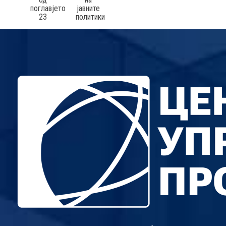
поглавјето
јавните
23
политики