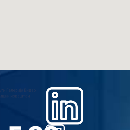
уги
Галерија
Видео
ишни извештаи