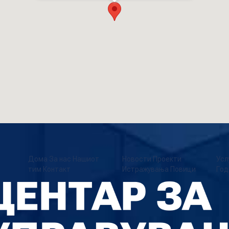
Дома
За нас
Нашиот
Новости
Проекти
Усл
тим
Контакт
Истражувања
Повици
Год