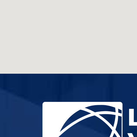
embed google maps
terms and conditions sample