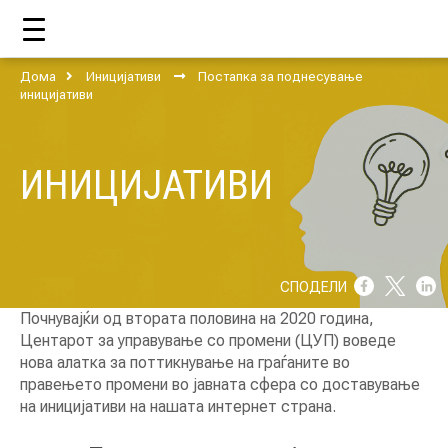
Дома
Иницијативи
Постапка за поднесување
ДОМА
иницијативи
ИНИЦИЈАТИВИ
ЗА НАС
ШТО РАБОТИ ЦУП?
НАШИОТ ТИМ
СПОДЕЛИ
НАШИ ПОДДРЖУВАЧИ
Почнувајќи од втората половина на 2020 година,
Центарот за управување со промени (ЦУП) воведе
ГОДИШНИ ИЗВЕШТАИ
нова алатка за поттикнување на граѓаните во
правењето промени во јавната сфера со доставување
ИСО 9001
на иницијативи на нашата интернет страна.
ЕВОЛВ