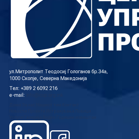
ул.Митрополит Теодосиј Гологанов бр.34а,
1000 Скопје, Северна Македонија
Тел: +389 2 6092 216
e-mail:
info@cup.org.mk
Дома
За нас
Нашиот тим
Контакт
Новости
Проекти
Истражувања
Повици
Услуги
Галерија
Видео
Годишни извештаи