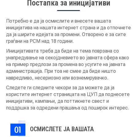
Постапка за иницијативи
НОВОСТИ
Потребно е да ја осмислите и внесете вашата
иницијатива на нашата интернет страна и да отпочнете
да ја ширите идејата за промени. Отворено е за сите
ИСТРАЖУВАЊА
граѓани на РСМ над 18 години.
Иницијативата треба да биде на тема поврзана со
унапредување на секојдневието во јавната сфера како
на пример предлози за промена во усугите на јавната
ПРОЕКТИ
администрација. При тоа не смее да биде ништо
навредливо, несериозно или вознемирувачко.
Следете ги следните чекори за да можете да ја
УСЛУГИ
користите интернет страницата на ЦУП да поднесете
иницијативи, кампањи, да поттикнете свест и
поддршка за одредени прашања од поширок интерес.
КАТАЛОГ НА УСЛУГИ
ПОВИЦИ
ОСМИСЛЕТЕ ЈА ВАШАТА