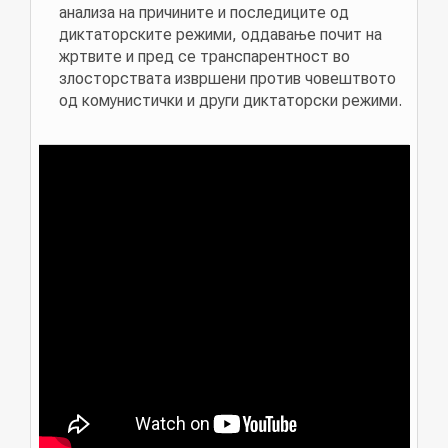
анализа на причините и последиците од
диктаторските режими, оддавање почит на
жртвите и пред се транспарентност во
злосторствата извршени против човештвото
од комунистички и други диктаторски режими.