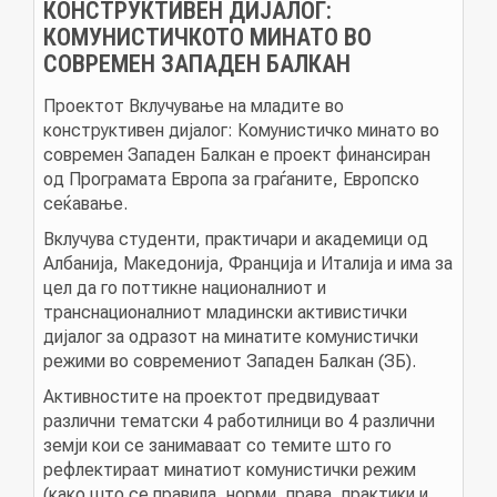
КОНСТРУКТИВЕН ДИЈАЛОГ:
КОМУНИСТИЧКОТО МИНАТО ВО
НОВОСТИ
СОВРЕМЕН ЗАПАДЕН БАЛКАН
Проектот Вклучување на младите во
конструктивен дијалог: Комунистичко минато во
ИСТРАЖУВАЊА
современ Западен Балкан е проект финансиран
од Програмата Европа за граѓаните, Европско
сеќавање.
ПРОЕКТИ
Вклучува студенти, практичари и академици од
Албанија, Македонија, Франција и Италија и има за
цел да го поттикне националниот и
транснационалниот младински активистички
УСЛУГИ
дијалог за одразот на минатите комунистички
режими во современиот Западен Балкан (ЗБ).
КАТАЛОГ НА УСЛУГИ
Активностите на проектот предвидуваат
различни тематски 4 работилници во 4 различни
земји кои се занимаваат со темите што го
ПОВИЦИ
рефлектираат минатиот комунистички режим
(како што се правила, норми, права, практики и