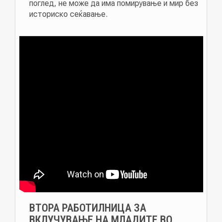
поглед, не може да има помирување и мир без
историско сеќавање.
ВТОРА РАБОТИЛНИЦА ЗА
ВКЛУЧУВАЊЕ НА МЛАДИТЕ ВО