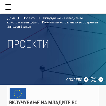
Дома
Проекти
Вклучување на младите во
ДОМА
конструктивен дијалог: Комунистичкото минато во современ
Западен Балкан
ПРОЕКТИ
ЗА НАС
ШТО РАБОТИ ЦУП?
НАШИОТ ТИМ
НАШИ ПОДДРЖУВАЧИ
СПОДЕЛИ
ГОДИШНИ ИЗВЕШТАИ
ИСО 9001
ВКЛУЧУВАЊЕ НА МЛАДИТЕ ВО
ЕВОЛВ