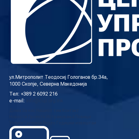
ул.Митрополит Теодосиј Гологанов бр.34а,
1000 Скопје, Северна Македонија
Тел: +389 2 6092 216
e-mail:
info@cup.org.mk
Дома
За нас
Нашиот тим
Контакт
Новости
Проекти
Истражувања
Повици
Услуги
Галерија
Видео
Годишни извештаи