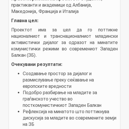
практиканти и академици од Албанија,
Македонија, Франција и Италија
КОНТАКТ
Главна цел:
Проектот има за цел да го поттикне
националниот и транснационалниот младински
МК
активистички дијалог за одразот на минатите
комунистички режими во современиот Западен
Балкан (ЗБ).
|
Очекувани резултати:
ENG
Создавање простор за дијалог и
размислување преку сеќавање на
европските вредности
Подобро разбирање на младите за
граѓанското учество во
посткомунистичкиот Западен Балкан
Рефлексија на минатото што поттикнува
дискусија за младите во современите земји
на ЗБ