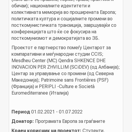
обичаи); националните идентитети и
АКТУЕЛНИ ПОВИЦИ
колективната меморија во проширената Европа;
политичката култура и социјалните промени во
АРХИВА
посткомунистичката транзиција, завршувајќи со
конференцијата што ќе се фокусира на
посткомунизмот и демократијата во ЗБ.
ИНИЦИЈАТИВИ
Проектот е партнерство помеѓу Центарот за
компаративни и меѓународни студии CCIS;
ПОСТАПКА
Mesdheu Center (MC) Qendra SHKENCE DHE
INOVACION PER ZHVILLIM (SCiDEV) (од Албанија);
ПОДНЕСИ ИНИЦИЈАТИВА
Центар за управување со промени (од Северна
Македонија); Patrimoine sans Frontières (PSF)
ПОДДРЖИ ИНИЦИЈАТИВА
(Франција) и PERIPLI -Culture e Società
Euromediterranee (Италија)
МУЛТИМЕДИЈА
Период
01.02.2021 - 01.07.2022
ГАЛЕРИЈА
Донатор:
Програмата Европа за граѓаните
ВИДЕО
Краен корисник на проектот:
Студенти,