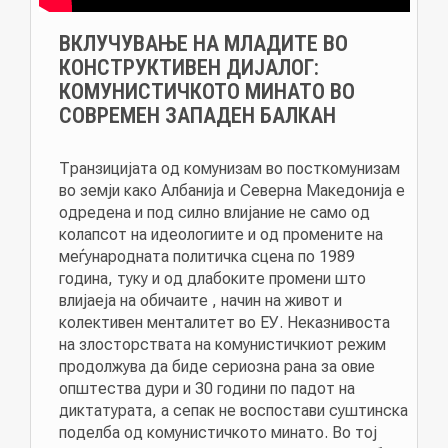
ВКЛУЧУВАЊЕ НА МЛАДИТЕ ВО
КОНСТРУКТИВЕН ДИЈАЛОГ:
КОМУНИСТИЧКОТО МИНАТО ВО
СОВРЕМЕН ЗАПАДЕН БАЛКАН
Транзицијата од комунизам во посткомунизам
во земји како Албанија и Северна Македонија е
одредена и под силно влијание не само од
колапсот на идеологиите и од промените на
меѓународната политичка сцена по 1989
година, туку и од длабоките промени што
влијаеја на обичаите , начин на живот и
колективен менталитет во ЕУ. Неказнивоста
на злосторствата на комунистичкиот режим
продолжува да биде сериозна рана за овие
општества дури и 30 години по падот на
диктатурата, а сепак не воспостави суштинска
поделба од комунистичкото минато. Во тој