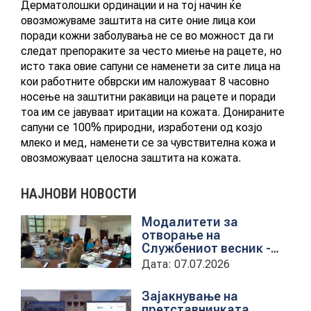
Дерматолошки ординации и на тој начин ќе
овозможуваме заштита на сите оние лица кои
поради кожни заболувања не се во можност да ги
КОНТАКТ
следат препораките за често миење на рацете, но
исто така овие сапуни се наменети за сите лица на
кои работните обврски им наложуваат 8 часовно
носење на заштитни ракавици на рацете и поради
МК
тоа им се јавуваат иритации на кожата. Донираните
сапуни се 100% природни, изработени од козјо
|
млеко и мед, наменети се за чувствителна кожа и
овозможуваат целосна заштита на кожата.
ENG
НАЈНОВИ НОВОСТИ
Модалитети за
отворање на
Службениот весник -
Средба со
Дата: 07.07.2026
претставници на ЈП
службен весник
Зајакнување на
претставничката