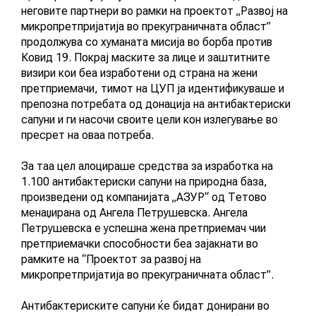
неговите партнери во рамки на проектот „Развој на
АКТУЕЛНИ ПОВИЦИ
микропретпријатија во прекуграничната област”
продолжува со хуманата мисија во борба против
АРХИВА
Ковид 19. Покрај маските за лице и заштитните
визири кои беа изработени од страна на жени
претприемачи, тимот на ЦУП ја идентификуваше и
ИНИЦИЈАТИВИ
препозна потребата од донација на антибактериски
сапуни и ги насочи своите цели кон излегување во
пресрет на оваа потреба.
ПОСТАПКА
ПОДНЕСИ ИНИЦИЈАТИВА
За таа цел алоцираше средства за изработка на
1.100 антибактериски сапуни на природна база,
ПОДДРЖИ ИНИЦИЈАТИВА
произведени од компанијата „АЗУР“ од Тетово
менаџирана од Ангела Петрушевска. Ангела
Петрушевска е успешна жена претприемач чии
МУЛТИМЕДИЈА
претприемачки способности беа зајакнати во
рамките на “Проектот за развој на
микропретпријатија во прекуграничната област”.
ГАЛЕРИЈА
Антибактериските сапуни ќе бидат донирани во
ВИДЕО