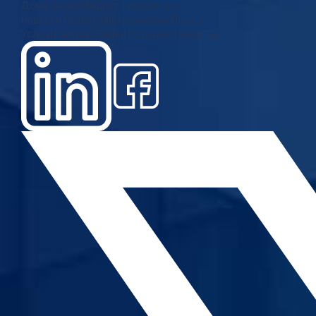
Дома
За нас
Нашиот тим
Контакт
Новости
Проекти
Истражувања
Повици
Услуги
Галерија
Видео
Годишни извештаи
Новост