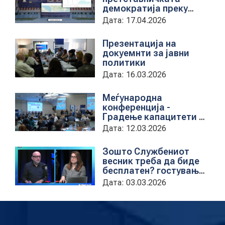
демократија преку
дигитална алатка
Дата: 17.04.2026
kancelarii.sobranie.mk
Презентација на
докуемнти за јавни
политики
Дата: 16.03.2026
Меѓународна
конференција -
Градење капацитети на
институциите за обука
Дата: 12.03.2026
на државни
службеници
Зошто Службениот
весник треба да биде
бесплатен? гостување
на проектната
Дата: 03.03.2026
кородинаторка во ЦУП
Анета Иванова
стојаноска во
поткастот Rishatzi