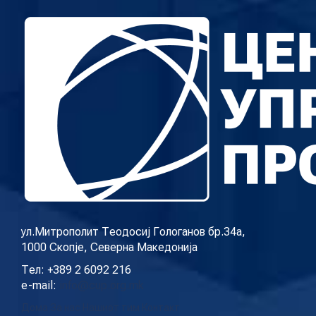
ул.Митрополит Теодосиј Гологанов бр.34а,
1000 Скопје, Северна Македонија
Тел: +389 2 6092 216
e-mail:
info@cup.org.mk
Дома
За нас
Нашиот тим
Контакт