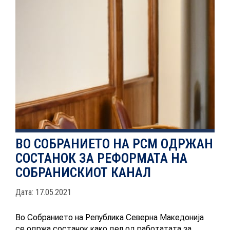
ЕВОЛВ
НОВОСТИ
ИСТРАЖУВАЊА
ВО СОБРАНИЕТО НА РСМ ОДРЖАН
ПРОЕКТИ
СОСТАНОК ЗА РЕФОРМАТА НА
СОБРАНИСКИОТ КАНАЛ
УСЛУГИ
Дата: 17.05.2021
Во Собранието на Република Северна Македонија
КАТАЛОГ НА УСЛУГИ
се одржа состанок како дел од работатата за