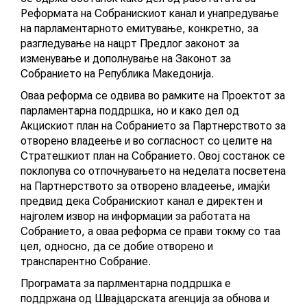
Реформата на Собранискиот канал и унапредување
на парламентарното емитување, конкретно, за
ПОВИЦИ
разгледување на нацрт Предлог законот за
изменување и дополнување на Законот за
Собранието на Република Македонија.
АКТУЕЛНИ ПОВИЦИ
Оваа реформа се одвива во рамките на Проектот за
парламентарна поддршка, но и како дел од
АРХИВА
Акцискиот план на Собранието за Партнерството за
отворено владеење и во согласност со целите на
Стратешкиот план на Собранието. Овој состанок се
ИНИЦИЈАТИВИ
поклопува со отпочнувањето на неделата посветена
на Партнерството за отворено владеење, имајќи
предвид дека Собранискиот канал е директен и
ПОСТАПКА
најголем извор на информации за работата на
Собранието, а оваа реформа се прави токму со таа
ПОДНЕСИ ИНИЦИЈАТИВА
цел, односно, да се добие отворено и
транспарентно Собрание.
ПОДДРЖИ ИНИЦИЈАТИВА
Програмата за парлментарна поддршка е
поддржана од Швајцарската агенција за обнова и