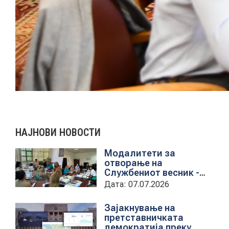
НАЈНОВИ НОВОСТИ
Модалитети за
отворање на
Службениот весник -
Средба со
Дата: 07.07.2026
претставници на ЈП
службен весник
Зајакнување на
претставничката
демократија преку