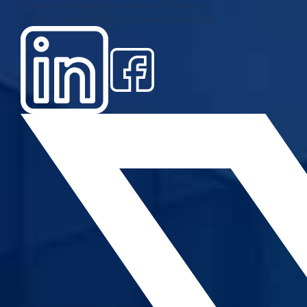
Новости
Проекти
Истражувања
Повици
Услуги
Галерија
Видео
Годишни извештаи