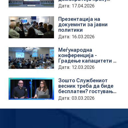
дигитална алатка
Дата: 17.04.2026
kancelarii.sobranie.mk
Презентација на
докуемнти за јавни
политики
Дата: 16.03.2026
Меѓународна
конференција -
Градење капацитети на
институциите за обука
Дата: 12.03.2026
на државни
службеници
Зошто Службениот
весник треба да биде
бесплатен? гостување
на проектната
Дата: 03.03.2026
кородинаторка во ЦУП
Анета Иванова
стојаноска во
поткастот Rishatzi