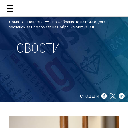
Дома
Новости
Во Собранието на РСМ одржан
состанок за Реформата на Собранискиот канал
ДОМА
НОВОСТИ
ЗА НАС
ШТО РАБОТИ ЦУП?
НАШИОТ ТИМ
СПОДЕЛИ
НАШИ ПОДДРЖУВАЧИ
ГОДИШНИ ИЗВЕШТАИ
ИСО 9001