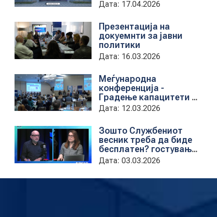
дигитална алатка
Дата: 17.04.2026
kancelarii.sobranie.mk
Презентација на
докуемнти за јавни
политики
Дата: 16.03.2026
Меѓународна
конференција -
Градење капацитети на
институциите за обука
Дата: 12.03.2026
на државни
службеници
Зошто Службениот
весник треба да биде
бесплатен? гостување
на проектната
Дата: 03.03.2026
кородинаторка во ЦУП
Анета Иванова
стојаноска во
поткастот Rishatzi