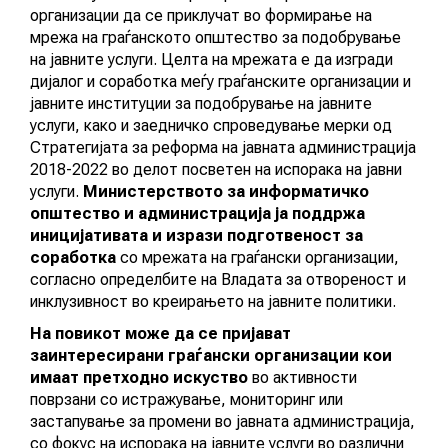
организации да се приклучат во формирање на
АКТУЕЛНИ ПОВИЦИ
мрежа на граѓанското општество за подобрување
на јавните услуги. Целта на мрежата е да изгради
АРХИВА
дијалог и соработка меѓу граѓанските организации и
јавните институции за подобрување на јавните
услуги, како и заедничко спроведување мерки од
ИНИЦИЈАТИВИ
Стратегијата за реформа на јавната администрација
2018-2022 во делот посветен на испорака на јавни
услуги.
Министерството за информатичко
ПОСТАПКА
општество и администрација
ја поддржа
ПОДНЕСИ ИНИЦИЈАТИВА
иницијативата и изрази подготвеност за
соработка
со мрежата на граѓански организации,
ПОДДРЖИ ИНИЦИЈАТИВА
согласно определбите на Владата за отвореност и
инклузивност во креирањето на јавните политики.
На повикот може да се пријават
МУЛТИМЕДИЈА
заинтересирани граѓански организации кои
имаат претходно искуство
во активности
ГАЛЕРИЈА
поврзани со истражување, мониторинг или
застапување за промени во јавната администрација,
ВИДЕО
со фокус на испорака на јавните услуги во различни