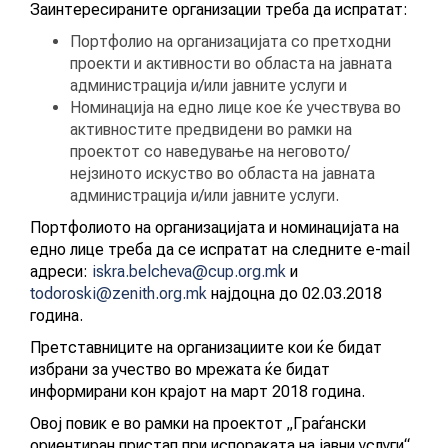
Заинтересираните организации треба да испратат:
Портфолио на организацијата со претходни
проекти и активности во областа на јавната
администрација и/или јавните услуги и
Номинација на едно лице кое ќе учествува во
активностите предвидени во рамки на
проектот со наведување на неговото/
нејзиното искуство во областа на јавната
администрација и/или јавните услуги.
Портфолиото на организацијата и номинацијата на
едно лицe треба да се испратат на следните е-mail
адреси:
iskra.belcheva@cup.org.mk
и
todoroski@zenith.org.mk
најдоцна до 02.03.2018
година.
Претставниците на организациите кои ќе бидат
избрани за учество во мрежата ќе бидат
информирани кон крајот на март 2018 година.
Овој повик е во рамки на проектот „Граѓански
ориентиран пристап при испораката на јавни услуги“,