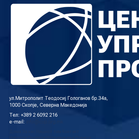
ул.Митрополит Теодосиј Гологанов бр.34а,
1000 Скопје, Северна Македонија
Тел: +389 2 6092 216
e-mail:
info@cup.org.mk
Дома
За нас
Нашиот тим
Контакт
Новости
Проекти
Истражувања
Повици