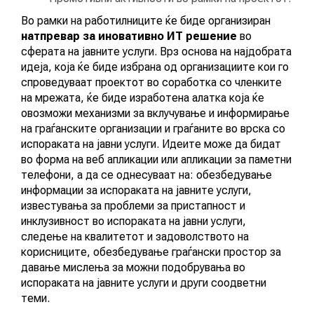
Во рамки на работилниците ќе биде организиран
натпревар за иновативно ИТ решение
во
сферата на јавните услуги. Врз основа на најдобрата
идеја, која ќе биде избрана од организациите кои го
спроведуваат проектот во соработка со членките
на мрежата, ќе биде изработена алатка која ќе
овозможи механизми за вклучување и информирање
на граѓанските организации и граѓаните во врска со
испораката на јавни услуги. Идеите може да бидат
во форма на веб апликации или апликации за паметни
телефони, а да се однесуваат на: обезбедување
информации за испораката на јавните услуги,
известувања за проблеми за пристапност и
инклузивност во испораката на јавни услуги,
следење на квалитетот и задоволството на
корисниците, обезбедување граѓански простор за
давање мислења за можни подобрувања во
испораката на јавните услуги и други соодветни
теми.