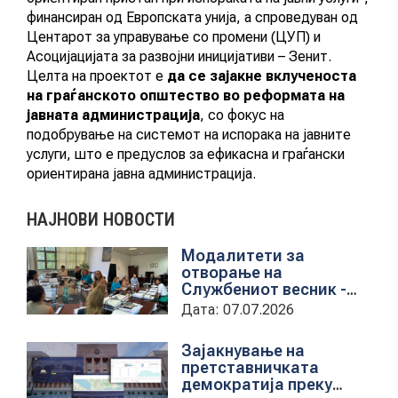
финансиран од Европската унија, а спроведуван од
Центарот за управување со промени (ЦУП) и
Асоцијацијата за развојни иницијативи – Зенит.
Целта на проектот е
да се зајакне вклученоста
на граѓанското општество во реформата на
јавната администрација
, со фокус на
подобрување на системот на испорака на јавните
услуги, што е предуслов за ефикасна и граѓански
ориентирана јавна администрација.
НАЈНОВИ НОВОСТИ
Модалитети за
отворање на
Службениот весник -
Средба со
Дата: 07.07.2026
претставници на ЈП
службен весник
Зајакнување на
претставничката
демократија преку