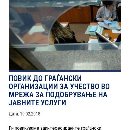
НОВОСТИ
ИСТРАЖУВАЊА
ПРОЕКТИ
ПОВИК ДО ГРАЃАНСКИ
ОРГАНИЗАЦИИ ЗА УЧЕСТВО ВО
УСЛУГИ
МРЕЖА ЗА ПОДОБРУВАЊЕ НА
Новост
ЈАВНИТЕ УСЛУГИ
КАТАЛОГ НА УСЛУГИ
Дата: 19.02.2018
ПОВИЦИ
Ги повикуваме заинтересираните граѓански