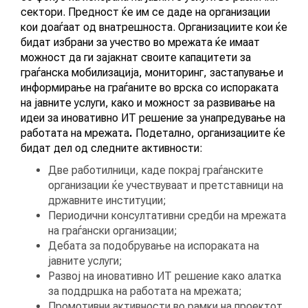
сектори. Предност ќе им се даде на организации
кои доаѓаат од внатрешноста. Организациите кои ќе
КОНТАКТ
бидат избрани за учество во мрежата ќе имаат
можност да ги зајакнат своите капацитети за
граѓанска мобилизација, мониторинг, застапување и
информирање на граѓаните во врска со испораката
МК
на јавните услуги, како и можност за развивање на
идеи за иновативно ИТ решение за унапредување на
|
работата на мрежата
.
Подетално, организациите ќе
бидат дел од следните активности:
ENG
Две работилници, каде покрај граѓанските
организации ќе учествуваат и претставници на
државните институции;
Периодични консултативни средби на мрежата
на граѓански организации;
Дебата за подобрување на испораката на
јавните услуги;
Развој на иновативно ИТ решение како алатка
за поддршка на работата на мрежата;
Промотивни активности во рамки на проектот.