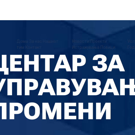
Дома
За нас
Нашиот
Новости
Проекти
Усл
тим
Контакт
Истражувања
Повици
Год