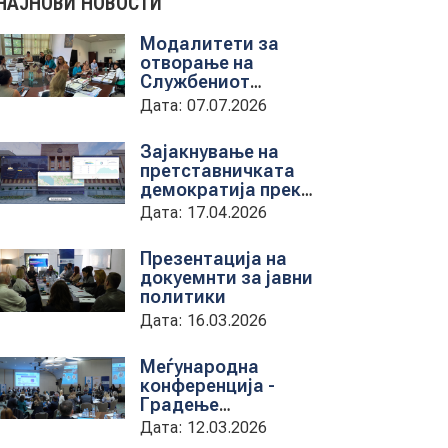
НАЈНОВИ НОВОСТИ
Модалитети за
отворање на
Службениот
весник - Средба со
Дата: 07.07.2026
претставници на
ЈП службен весник
Зајакнување на
претставничката
демократија преку
дигитална алатка
Дата: 17.04.2026
kancelarii.sobranie.mk
Презентација на
докуемнти за јавни
политики
Дата: 16.03.2026
Меѓународна
конференција -
Градење
капацитети на
Дата: 12.03.2026
институциите за