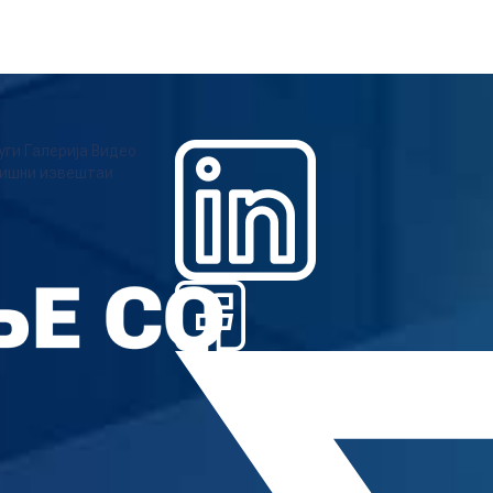
уги
Галерија
Видео
ишни извештаи