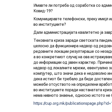
Имавте ли потреба од соработка со админ
Ковид-19?
Комунициравте телефонски, преку имејл и
во институциите?
Дали администрацијата квалитетно ја зав
Тековната криза заради светската пандем
целосно да функционира надвор од редов
редовните локации резултираше со незадо
а во конкретниот случај на ова истражува
до информации од јавен карактер. Причи
надвор од локалните мрежи, евентуално з
компјутер, што значи дека е недоволно и
дека истиот би требало да биде достапен 
можеби отсуството на определени вработ
во институциите поради настанатата криза
нема нивното знаење, односно истото не 
https://cup.org.mk/publicationspage.php?id