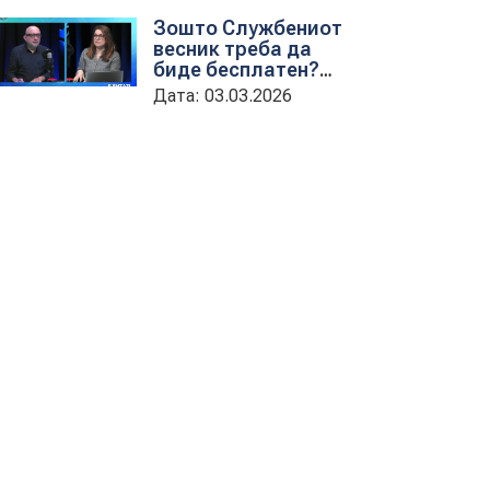
обука на државни
Зошто Службениот
службеници
весник треба да
биде бесплатен?
гостување на
Дата: 03.03.2026
проектната
кородинаторка во
ЦУП Анета
Иванова
стојаноска во
поткастот Rishatzi