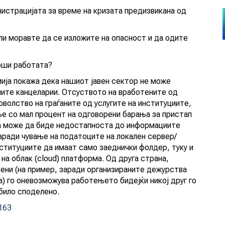
истрацијата за време на кризата предизвикана од
ли моравте да се изложите на опасност и да одите
рши работата?
ија покажа дека нашиот јавен сектор не може
ните канцеларии. Отсуството на вработените од
волство на граѓаните од услугите на институциите,
ње со мал процент на одговорени барања за пристап
на може да биде недостапноста до информациите
аради чување на податоците на локален сервер/
нституциите да имаат само заеднички фолдер, туку и
на облак (cloud) платформа. Од друга страна,
ени (на пример, заради организираните дежурства
) го оневозможува работењето бидејќи никој друг го
било споделено.
=163