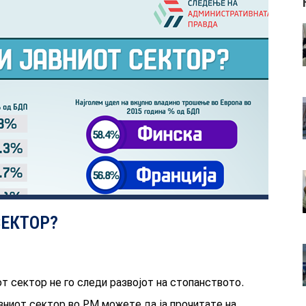
СЕКТОР?
от сектор не го следи развојот на стопанството.
авниот сектор во РМ можете да ја прочитате на