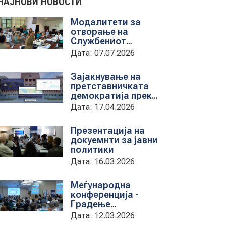
НАЈНОВИ НОВОСТИ
Модалитети за
отворање на
Службениот
весник - Средба со
Дата: 07.07.2026
претставници на
ЈП службен весник
Зајакнување на
претставничката
демократија преку
дигитална алатка
Дата: 17.04.2026
kancelarii.sobranie.mk
Презентација на
докуемнти за јавни
политики
Дата: 16.03.2026
Меѓународна
конференција -
Градење
капацитети на
Дата: 12.03.2026
институциите за