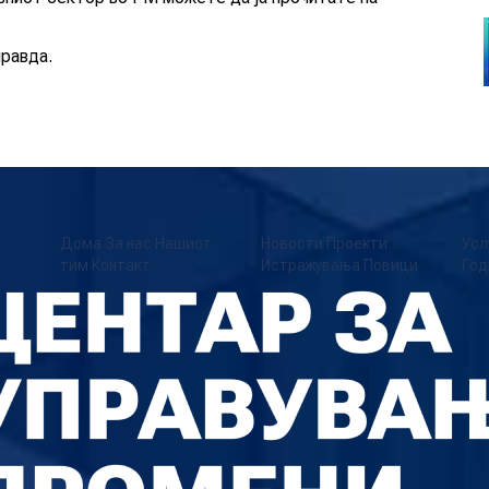
равда.
Дома
За нас
Нашиот
Новости
Проекти
Усл
тим
Контакт
Истражувања
Повици
Год