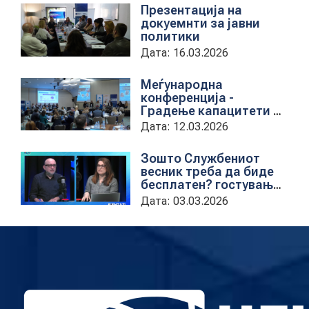
Презентација на
Новост
докуемнти за јавни
КОНТАКТ
политики
Дата: 16.03.2026
Меѓународна
конференција -
МК
Градење капацитети на
институциите за обука
Дата: 12.03.2026
|
на државни
службеници
Зошто Службениот
ENG
весник треба да биде
бесплатен? гостување
на проектната
Дата: 03.03.2026
кородинаторка во ЦУП
Анета Иванова
стојаноска во
поткастот Rishatzi