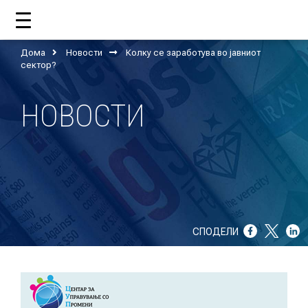
Дома
Новости
Колку се заработува во јавниот
ДОМА
сектор?
НОВОСТИ
ЗА НАС
ШТО РАБОТИ ЦУП?
НАШИОТ ТИМ
НАШИ ПОДДРЖУВАЧИ
СПОДЕЛИ
ГОДИШНИ ИЗВЕШТАИ
ИСО 9001
ЕВОЛВ