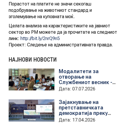
Порастот на платите не значи секогаш
АКТУЕЛНИ ПОВИЦИ
подобрување на животниот стандард и
зголемување на куповната моќ.
АРХИВА
Целата анализа на карактеристиките на јавниот
сектор во РМ можете да ја прочитате на следниот
ИНИЦИЈАТИВИ
линк:
http://bit.ly/2nrQ9n5
Проект: Следење на административната правда.
ПОСТАПКА
НАЈНОВИ НОВОСТИ
ПОДНЕСИ ИНИЦИЈАТИВА
Модалитети за
отворање на
ПОДДРЖИ ИНИЦИЈАТИВА
Службениот весник -
Средба со
Дата: 07.07.2026
претставници на ЈП
МУЛТИМЕДИЈА
службен весник
Зајакнување на
претставничката
демократија преку
ГАЛЕРИЈА
дигитална алатка
Дата: 17.04.2026
kancelarii.sobranie.mk
ВИДЕО