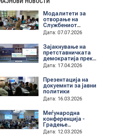
НАЈНОВИ НОВОСТИ
Модалитети за
отворање на
Службениот
весник - Средба со
Дата: 07.07.2026
претставници на
ЈП службен весник
Зајакнување на
претставничката
демократија преку
дигитална алатка
Дата: 17.04.2026
kancelarii.sobranie.mk
Презентација на
докуемнти за јавни
политики
Дата: 16.03.2026
Меѓународна
конференција -
Градење
капацитети на
Дата: 12.03.2026
институциите за