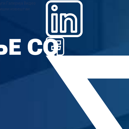
уги
Галерија
Видео
ишни извештаи