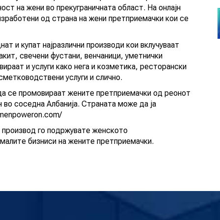
ност на жени во прекуграничната област. На онлајн
зработени од страна на жени претприемачки кои се
нат и купат најразлични производи кои вклучуваат
акит, свечени фустани, венчаници, уметнички
вираат и услуги како нега и козметика, ресторански
 сметководствени услуги и слично.
е да се промовираат жените претприемачки од реонот
н во соседна Албанија. Страната може да ја
womenpoweron.com/
н производ го подржувате женското
 малите бизниси на жените претприемачки.