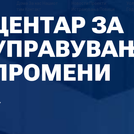
Дома
За нас
Нашиот
Новости
Проекти
Усл
тим
Контакт
Истражувања
Повици
Год
,