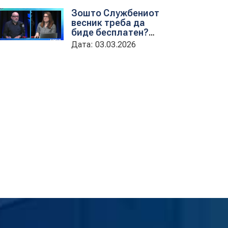
обука на државни
Зошто Службениот
службеници
весник треба да
биде бесплатен?
гостување на
Дата: 03.03.2026
проектната
кородинаторка во
ЦУП Анета
Иванова
стојаноска во
поткастот Rishatzi