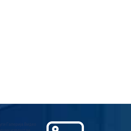
уги
Галерија
Видео
ишни извештаи