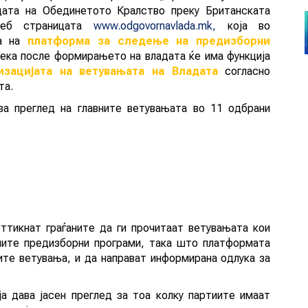
дата на Обединетото Кралство преку Британската
веб страницата
www.odgovornavlada.mk
,
која во
ја на
платформа за следење на предизборни
ека после формирањето на владата ќе има функција
зацијата на ветувањата на Владата
согласно
та.
а преглед на главните ветувањата во 11 одбрани
ттикнат граѓаните да ги прочитаат ветувањата кои
вните предизборни програми, така што платформата
ите ветувања, и да направат информирана одлука за
а дава јасен преглед за тоа колку партиите имаат