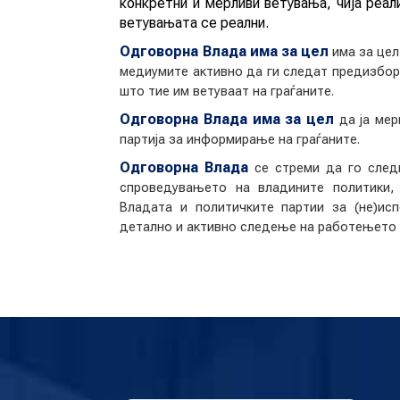
конкретни и мерливи ветувања, чија реал
ветувањата се реални.
Одговорна Влада има за цел
има за цел
медиумите активно да ги следат предизбор
што тие им ветуваат на граѓаните.
Одговорна Влада има за цел
да ја мер
партија за информирање на граѓаните.
Одговорна Влада
се стреми да го след
спроведувањето на владините политики,
Владата и политичките партии за (не)ис
детално и активно следење на работењето 