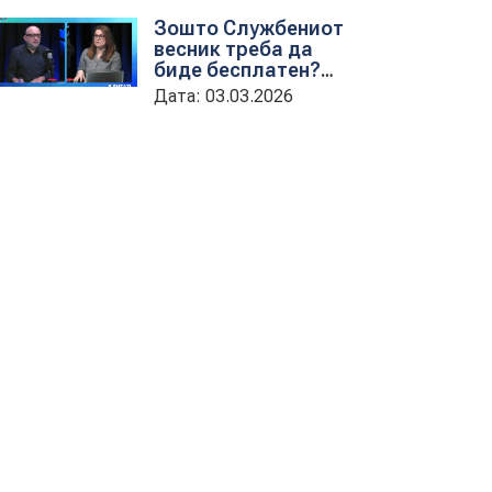
обука на државни
Зошто Службениот
службеници
весник треба да
биде бесплатен?
гостување на
Дата: 03.03.2026
проектната
кородинаторка во
ЦУП Анета
Иванова
стојаноска во
поткастот Rishatzi