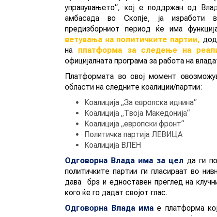
управувањето“, кој е поддржан од Вла
амбасада во Скопје, ја изработи 
предизборниот период ќе има функци
ветувања на политичките партии,
дод
на
платформа за следење на реали
официјалната програма за работа на влада
Новост
Платформата во овој момент овозможув
области на следните коалиции/партии
:
Коалиција „За европска иднина“
Коалиција „Твоја Македонија“
Коалиција „европски фронт“
Политичка партија ЛЕВИЦА
Коалиција ВЛЕН
Одговорна Влада има за цел
да ги по
политичките партии ги пласираат во ни
дава брз и едноставен преглед на клучн
кого ќе го дадат својот глас.
Одговорна Влада има
е платформа кој