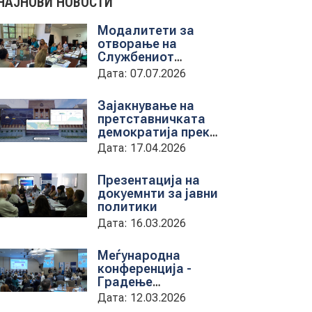
НАЈНОВИ НОВОСТИ
Модалитети за
отворање на
Службениот
весник - Средба со
Дата: 07.07.2026
претставници на
ЈП службен весник
Зајакнување на
претставничката
демократија преку
дигитална алатка
Дата: 17.04.2026
kancelarii.sobranie.mk
Презентација на
докуемнти за јавни
политики
Дата: 16.03.2026
Меѓународна
конференција -
Градење
капацитети на
Дата: 12.03.2026
институциите за