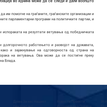
изација во иднина може да се следи и дали воопшто
 да им помогне на граѓаните, граѓанските организации и
ните парламентарни програми на политичките партии, и
и испораката на резултати ветувања од победничката
и долгорочното работењето и развојот на државата,
 како и зајакнување на одговорноста од страна на
порака на ветувања. Ова може да се постигне преку
на Влада.
Дома
За нас
Нашиот
Новости
Проекти
Усл
тим
Контакт
Истражувања
Повици
Год