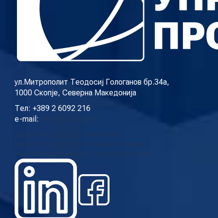
ул.Митрополит Теодосиј Гологанов бр.34а,
1000 Скопје, Северна Македонија
Тел: +389 2 6092 216
e-mail:
info@cup.org.mk
Дома
За нас
Нашиот тим
Контакт
Новости
Проекти
Истражувања
Повици
Услуги
Галерија
Видео
Годишни извештаи