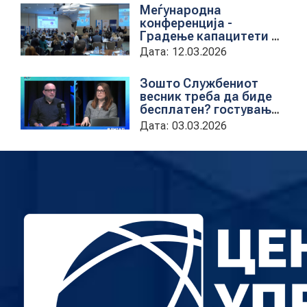
Меѓународна
конференција -
Градење капацитети на
институциите за обука
Дата: 12.03.2026
на државни
службеници
Зошто Службениот
весник треба да биде
бесплатен? гостување
на проектната
Дата: 03.03.2026
кородинаторка во ЦУП
Анета Иванова
стојаноска во
поткастот Rishatzi