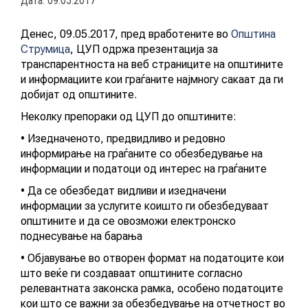
Дата: 09.05.2017
АКТУЕЛНИ ПОВИЦИ
Денес, 09.05.2017, пред вработените во
Општина
АРХИВА
Струмица
, ЦУП одржа презентација за
транспарентноста на веб страниците на општините
и информациите кои граѓаните најмногу сакаат да ги
ИНИЦИЈАТИВИ
добијат од општините.
Неколку препораки од ЦУП до општините:
ПОСТАПКА
• Изедначеното, предвидливо и редовно
Новост
информирање на граѓаните со обезбедување на
ПОДНЕСИ ИНИЦИЈАТИВА
информации и податоци од интерес на граѓаните
ПОДДРЖИ ИНИЦИЈАТИВА
• Да се обезбедат видливи и изедначени
информации за услугите коишто ги обезбедуваат
општините и да се овозможи електронско
МУЛТИМЕДИЈА
поднесување на барања
• Објавување во отворен формат на податоците кои
ГАЛЕРИЈА
што веќе ги создаваат општините согласно
релевантната законска рамка, особено податоците
ВИДЕО
кои што се важни за обезбедување на отчетност во