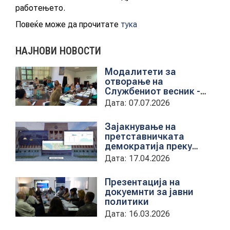
работењето.
Повеќе може да прочитате
тука
КОНТАКТ
НАЈНОВИ НОВОСТИ
Модалитети за
МК
отворање на
Службениот весник -
|
Средба со
Дата: 07.07.2026
претставници на ЈП
службен весник
ENG
Зајакнување на
претставничката
демократија преку
дигитална алатка
Дата: 17.04.2026
kancelarii.sobranie.mk
Презентација на
докуемнти за јавни
политики
Дата: 16.03.2026