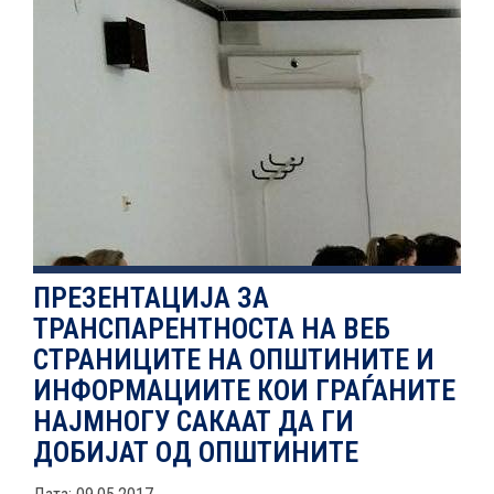
НОВОСТИ
ИСТРАЖУВАЊА
ПРОЕКТИ
ПРЕЗЕНТАЦИЈА ЗА
ТРАНСПАРЕНТНОСТА НА ВЕБ
УСЛУГИ
СТРАНИЦИТЕ НА ОПШТИНИТЕ И
ИНФОРМАЦИИТЕ КОИ ГРАЃАНИТЕ
КАТАЛОГ НА УСЛУГИ
НАЈМНОГУ САКААТ ДА ГИ
ДОБИЈАТ ОД ОПШТИНИТЕ
ПОВИЦИ