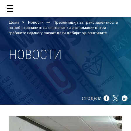
Дома
Новости
Презентација за транспарентноста
ДОМА
на веб страниците на општините и информациите кои
граѓаните најмногу сакаат да ги добијат од општините
НОВОСТИ
ЗА НАС
ШТО РАБОТИ ЦУП?
НАШИОТ ТИМ
НАШИ ПОДДРЖУВАЧИ
СПОДЕЛИ
ГОДИШНИ ИЗВЕШТАИ
ИСО 9001
ЕВОЛВ