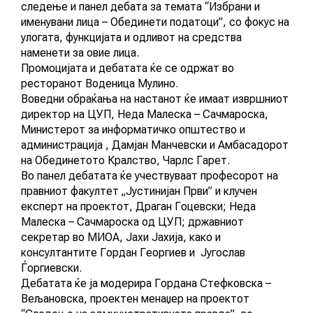
следење и панел дебата за темата “Избрани и
АКТУЕЛНИ ПОВИЦИ
именувани лица – Обединети податоци”, со фокус на
улогата, функцијата и одливот на средства
АРХИВА
наменети за овие лица.
Промоцијата и дебатата ќе се одржат во
ресторанот Воденица Мулино.
ИНИЦИЈАТИВИ
Воведни обраќања на настанот ќе имаат извршниот
директор на ЦУП, Неда Малеска – Сачмароска,
Министерот за информатичко општество и
ПОСТАПКА
администрација , Дамјан Манчевски и Амбасадорот
на Обединетото Кралство, Чарлс Гарет.
ПОДНЕСИ ИНИЦИЈАТИВА
Во панел дебатата ќе учествуваат професорот на
правниот факултет „Јустинијан Први” и клучен
ПОДДРЖИ ИНИЦИЈАТИВА
експерт на проектот, Драган Гоцевски; Неда
Новост
Малеска – Сачмароска од ЦУП; државниот
МУЛТИМЕДИЈА
секретар во МИОА, Јахи Јахија, како и
консултантите Гордан Георгиев и Југослав
Ѓоргиевски.
ГАЛЕРИЈА
Дебатата ќе ја модерира Гордана Стефковска –
Вељановска, проектен менаџер на проектот
ВИДЕО