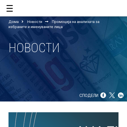
Дома
Новости
Промоција на анализата за
ДОМА
избраните и именуваните лица
НОВОСТИ
ЗА НАС
ШТО РАБОТИ ЦУП?
НАШИОТ ТИМ
НАШИ ПОДДРЖУВАЧИ
СПОДЕЛИ
ГОДИШНИ ИЗВЕШТАИ
ИСО 9001
ЕВОЛВ