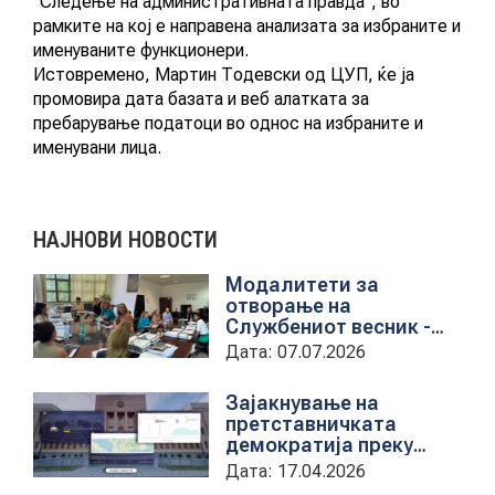
“Следење на административната правда”, во
рамките на кој е направена анализата за избраните и
именуваните функционери.
КОНТАКТ
Истовремено, Мартин Тодевски од ЦУП, ќе ја
промовира дата базата и веб алатката за
пребарување податоци во однос на избраните и
именувани лица.
МК
|
НАЈНОВИ НОВОСТИ
ENG
Модалитети за
отворање на
Службениот весник -
Средба со
Дата: 07.07.2026
претставници на ЈП
службен весник
Зајакнување на
претставничката
демократија преку
дигитална алатка
Дата: 17.04.2026
kancelarii.sobranie.mk