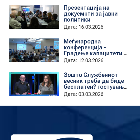
Презентација на
докуемнти за јавни
политики
Дата: 16.03.2026
Меѓународна
конференција -
Градење капацитети на
институциите за обука
Дата: 12.03.2026
на државни
службеници
Зошто Службениот
весник треба да биде
бесплатен? гостување
на проектната
Дата: 03.03.2026
кородинаторка во ЦУП
Анета Иванова
стојаноска во
поткастот Rishatzi