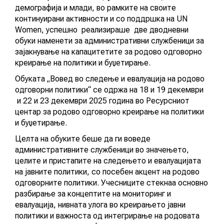
демографија и млади, во рамките на своите
АКТУЕЛНИ ПОВИЦИ
континуирани активности и со поддршка на UN
Women, успешно реализираше две дводневни
АРХИВА
обуки наменети за административни службеници за
зајакнување на капацитетите за родово одговорно
креирање на политики и буџетирање.
ИНИЦИЈАТИВИ
Обуката „Вовед во следење и евалуација на родово
одговорни политики“ се одржа на 18 и 19 декември
ПОСТАПКА
и 22 и 23 декември 2025 година во Ресурсниот
центар за родово одговорно креирање на политики
ПОДНЕСИ ИНИЦИЈАТИВА
и буџетирање.
ПОДДРЖИ ИНИЦИЈАТИВА
Целта на обуките беше да ги воведе
административните службеници во значењето,
Настан
целите и пристапите на следењето и евалуацијата
МУЛТИМЕДИЈА
на јавните политики, со посебен акцент на родово
одговорните политики. Учесниците стекнаа основно
разбирање за концептите на мониторинг и
ГАЛЕРИЈА
евалуација, нивната улога во креирањето јавни
политики и важноста од интегрирање на родовата
ВИДЕО