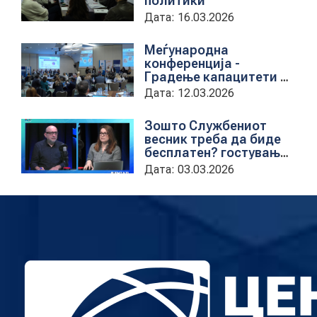
политики
Дата: 16.03.2026
Меѓународна
конференција -
Градење капацитети на
институциите за обука
Дата: 12.03.2026
на државни
службеници
Зошто Службениот
весник треба да биде
бесплатен? гостување
на проектната
Дата: 03.03.2026
кородинаторка во ЦУП
Анета Иванова
стојаноска во
поткастот Rishatzi