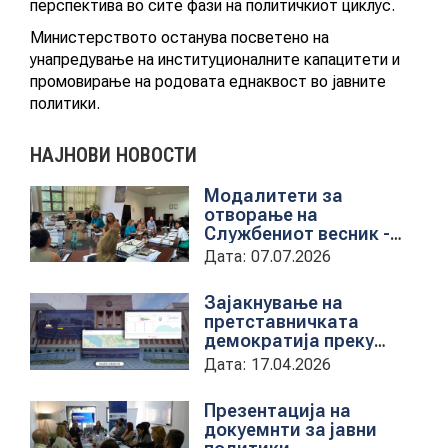
перспектива во сите фази на политичкиот циклус.
Министерството останува посветено на
КОНТАКТ
унапредување на институционалните капацитети и
промовирање на родовата еднаквост во јавните
политики.
МК
НАЈНОВИ НОВОСТИ
|
Модалитети за
отворање на
Службениот весник -
ENG
Средба со
Дата: 07.07.2026
претставници на ЈП
службен весник
Зајакнување на
претставничката
демократија преку
дигитална алатка
Дата: 17.04.2026
kancelarii.sobranie.mk
Презентација на
докуемнти за јавни