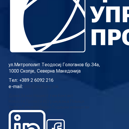
ул.Митрополит Теодосиј Гологанов бр.34а,
1000 Скопје, Северна Македонија
Тел: +389 2 6092 216
e-mail:
info@cup.org.mk
Дома
За нас
Нашиот тим
Контакт
Новости
Проекти
Истражувања
Повици
Услуги
Галерија
Видео
Годишни извештаи