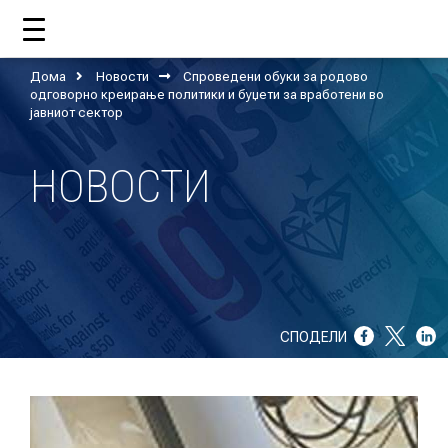
Дома
Новости
Спроведени обуки за родово
ДОМА
одговорно креирање политики и буџети за вработени во
јавниот сектор
НОВОСТИ
ЗА НАС
ШТО РАБОТИ ЦУП?
НАШИОТ ТИМ
НАШИ ПОДДРЖУВАЧИ
СПОДЕЛИ
ГОДИШНИ ИЗВЕШТАИ
ИСО 9001
ЕВОЛВ