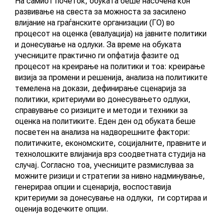
На самиот почеток, обуката беше насочена кон
развивање на свеста за можноста за засилено
влијание на граѓанските организации (ГО) во
КОНТАКТ
процесот на оценка (евалуација) на јавните политики
и донесување на одлуки. За време на обуката
учесниците практично ги опфатија фазите од
процесот на креирање на политики и тоа: креирање
МК
визија за промени и решенија, анализа на политиките
темелена на докази, дефинирање сценарија за
|
политики, критериуми во донесувањето одлуки,
справување со ризиците и методи и техники за
ENG
оценка на политиките. Еден ден од обуката беше
посветен на анализа на надворешните фактори:
политичките, економските, социјалните, правните и
технолошките влијанија врз соодветната студија на
случај. Согласно тоа, учесниците размислуваа за
можните ризици и стратегии за нивно надминување,
генерираа опции и сценарија, воспоставија
критериуми за донесување на одлуки, ги сортираа и
оценија водечките опции.