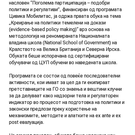
насловен “Поголема партиципација – подобри
АКТУЕЛНИ ПОВИЦИ
политики и регулативи”, финансиран од програмата
Цивика Мобилитас, ја одржа првата обука на тема
АРХИВА
„Креирање на политики темелени на докази
(evidence-based policy making)“ врз основа на
методологија на реномираната Националната
ИНИЦИЈАТИВИ
владина школа (National School of Government) на
Кралството на Велика Британија и Северна Ирска.
Обуката беше испорачана од сертифицирани
ПОСТАПКА
обучувачи од ЦУП обучени во наведената школа.
ПОДНЕСИ ИНИЦИЈАТИВА
Програмата се состои од повеќе последователни
активности, кои имаат за цел да ги екипираат
ПОДДРЖИ ИНИЦИЈАТИВА
претставниците на ГО со знаења и вештини клучни
за да делуваат како надзорни тела и регулаторен
МУЛТИМЕДИЈА
индикатор во процесот на подготовка на политики и
законски предлози преку користење на
механизмите, методите и алатките на ex ante и ex
ГАЛЕРИЈА
post евалуација.
ВИДЕО