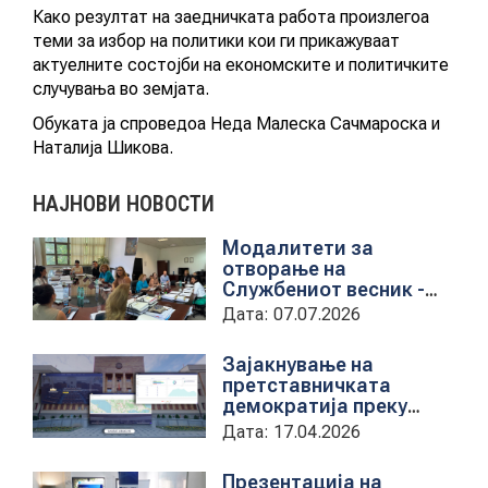
Како резултат на заедничката работа произлегоа
теми за избор на политики кои ги прикажуваат
актуелните состојби на економските и политичките
случувања во земјата.
Обуката ја спроведоа Неда Малеска Сачмароска и
Наталија Шикова.
НАЈНОВИ НОВОСТИ
Модалитети за
отворање на
Службениот весник -
Средба со
Дата: 07.07.2026
претставници на ЈП
службен весник
Зајакнување на
претставничката
демократија преку
дигитална алатка
Дата: 17.04.2026
kancelarii.sobranie.mk
Презентација на