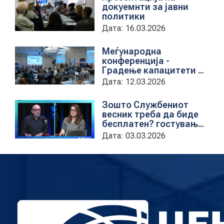
докуемнти за јавни
политики
Дата: 16.03.2026
Меѓународна
конференција -
Градење капацитети на
институциите за обука
Дата: 12.03.2026
на државни
службеници
Зошто Службениот
весник треба да биде
бесплатен? гостување
на проектната
Дата: 03.03.2026
кородинаторка во ЦУП
Анета Иванова
стојаноска во
поткастот Rishatzi