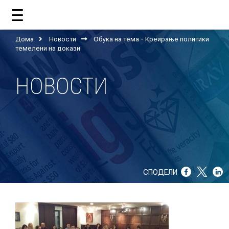
Дома
Новости
Обука на тема - Креирање политики
ДОМА
темелени на докази
НОВОСТИ
ЗА НАС
ШТО РАБОТИ ЦУП?
НАШИОТ ТИМ
НАШИ ПОДДРЖУВАЧИ
СПОДЕЛИ
ГОДИШНИ ИЗВЕШТАИ
ИСО 9001
ЕВОЛВ