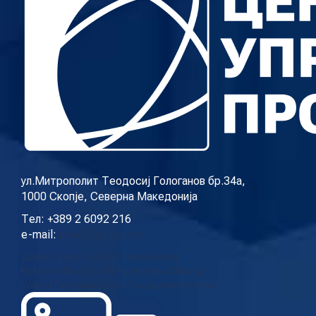
ул.Митрополит Теодосиј Гологанов бр.34а,
1000 Скопје, Северна Македонија
Тел: +389 2 6092 216
e-mail:
info@cup.org.mk
Дома
За нас
Нашиот тим
Контакт
Новости
Проекти
Истражувања
Повици
Услуги
Галерија
Видео
Годишни извештаи