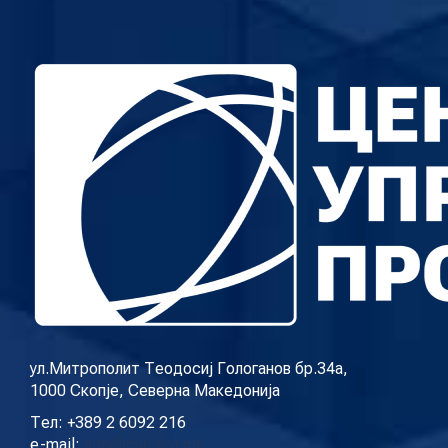
поткастот Rishatzi
ул.Митрополит Теодосиј Гологанов бр.34а,
1000 Скопје, Северна Македонија
Тел: +389 2 6092 216
e-mail:
info@cup.org.mk