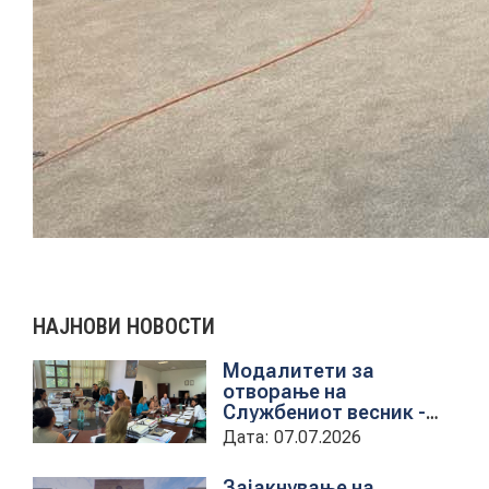
НАЈНОВИ НОВОСТИ
Модалитети за
отворање на
Службениот весник -
Средба со
Дата: 07.07.2026
претставници на ЈП
службен весник
Зајакнување на