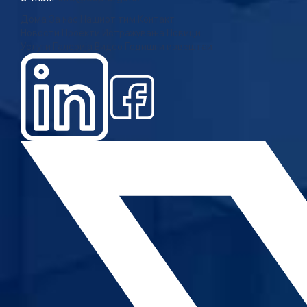
Дома
За нас
Нашиот тим
Контакт
Новости
Проекти
Истражувања
Повици
Услуги
Галерија
Видео
Годишни извештаи