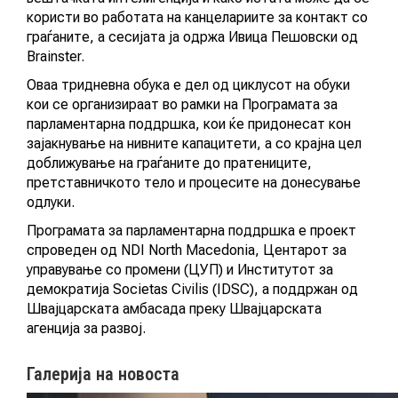
користи во работата на канцелариите за контакт со
граѓаните, а сесијата ја одржа Ивица Пешовски од
МУЛТИМЕДИЈА
Brainster.
Оваа тридневна обука е дел од циклусот на обуки
ГАЛЕРИЈА
кои се организираат во рамки на Програмата за
парламентарна поддршка, кои ќе придонесат кон
ВИДЕО
зајакнување на нивните капацитети, а со крајна цел
доближување на граѓаните до пратениците,
претставничкото тело и процесите на донесување
одлуки.
КОНТАКТ
Програмата за парламентарна поддршка е проект
спроведен од NDI North Macedonia, Центарот за
управување со промени (ЦУП) и Институтот за
демократија Societas Civilis (IDSC), а поддржан од
МК
Швајцарската амбасада преку Швајцарската
агенција за развој.
|
Галерија на новоста