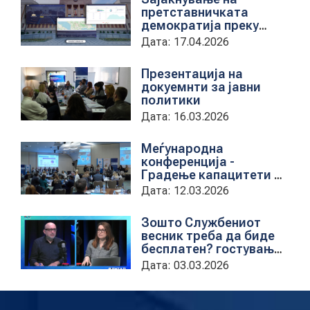
претставничката
демократија преку
дигитална алатка
Дата: 17.04.2026
kancelarii.sobranie.mk
Презентација на
докуемнти за јавни
политики
Дата: 16.03.2026
Меѓународна
конференција -
Градење капацитети на
институциите за обука
Дата: 12.03.2026
на државни
службеници
Зошто Службениот
весник треба да биде
бесплатен? гостување
на проектната
Дата: 03.03.2026
кородинаторка во ЦУП
Анета Иванова
стојаноска во