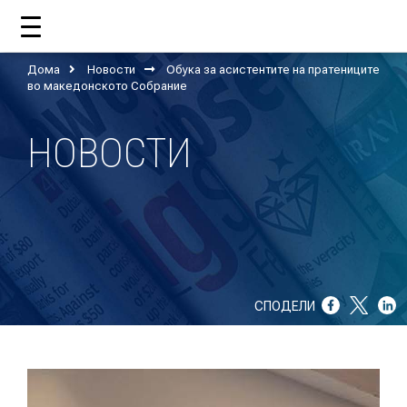
Дома
Новости
Обука за асистентите на пратениците
во македонското Собрание
ДОМА
НОВОСТИ
ЗА НАС
ШТО РАБОТИ ЦУП?
НАШИОТ ТИМ
СПОДЕЛИ
НАШИ ПОДДРЖУВАЧИ
ГОДИШНИ ИЗВЕШТАИ
ИСО 9001