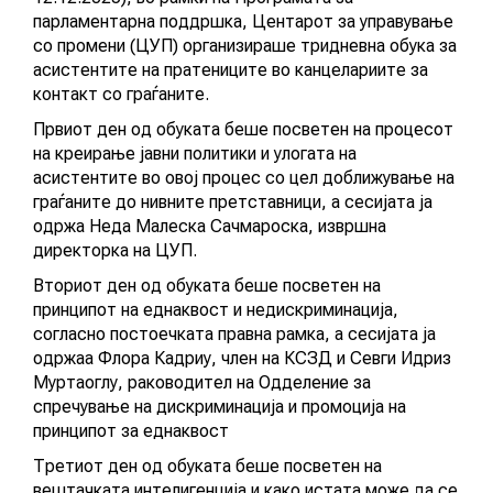
КАТАЛОГ НА УСЛУГИ
парламентарна поддршка, Центарот за управување
со промени (ЦУП) организираше тридневна обука за
асистентите на пратениците во канцелариите за
контакт со граѓаните.
ПОВИЦИ
Првиот ден од обуката беше посветен на процесот
на креирање јавни политики и улогата на
АКТУЕЛНИ ПОВИЦИ
асистентите во овој процес со цел доближување на
граѓаните до нивните претставници, а сесијата ја
АРХИВА
одржа Неда Малеска Сачмароска, извршна
директорка на ЦУП.
Вториот ден од обуката беше посветен на
ИНИЦИЈАТИВИ
принципот на еднаквост и недискриминација,
согласно постоечката правна рамка, а сесијата ја
Настан
одржаа Флора Кадриу, член на КСЗД и Севги Идриз
ПОСТАПКА
Муртаоглу, раководител на Одделение за
спречување на дискриминација и промоција на
ПОДНЕСИ ИНИЦИЈАТИВА
принципот за еднаквост
ПОДДРЖИ ИНИЦИЈАТИВА
Третиот ден од обуката беше посветен на
вештачката интелигенција и како истата може да се