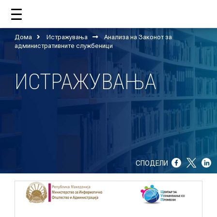
Дома
Истражувања
Анализа на Законот за
ДОМА
административните службеници
ИСТРАЖУВАЊА
ЗА НАС
ШТО РАБОТИ ЦУП?
НАШИОТ ТИМ
НАШИ ПОДДРЖУВАЧИ
СПОДЕЛИ
ГОДИШНИ ИЗВЕШТАИ
ИСО 9001
ЕВОЛВ