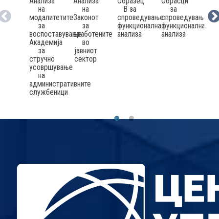
Анализа
Образец
Обрасци
Мет
Анализа
на
В за
за
з
на
модалитетите
спроведување
спроведување
спр
Законот
за
функционална
функционална
н
за
воспоставување
анализа
анализа
фун
вработените
Академија
ана
во
за
в
јавниот
стручно
инс
сектор
усовршување
о
на
јав
административните
сек
службеници