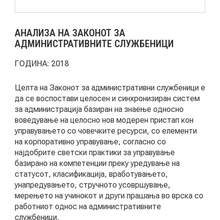
АКТУЕЛНИ ПОВИЦИ
АНАЛИЗА НА ЗАКОНОТ ЗА
АРХИВА
АДМИНИСТРАТИВНИТЕ СЛУЖБЕНИЦИ
ГОДИНА:
2018
ИНИЦИЈАТИВИ
Целта на Законот за административни службеници е
ПОСТАПКА
да се воспостави целосен и синхронизиран систем
за администрација базиран на знаење односно
ПОДНЕСИ ИНИЦИЈАТИВА
воведување на целосно нов модерен пристап кон
управувањето со човечките ресурси, со елементи
ПОДДРЖИ ИНИЦИЈАТИВА
на корпоративно управување, согласно со
најдобрите светски практики за управување
базирано на компетенции преку уредување на
МУЛТИМЕДИЈА
статусот, класификација, вработувањето,
унапредувањето, стручното усовршување,
ГАЛЕРИЈА
мерењето на учинокот и други прашања во врска со
работниот однос на административните
ВИДЕО
службеници.