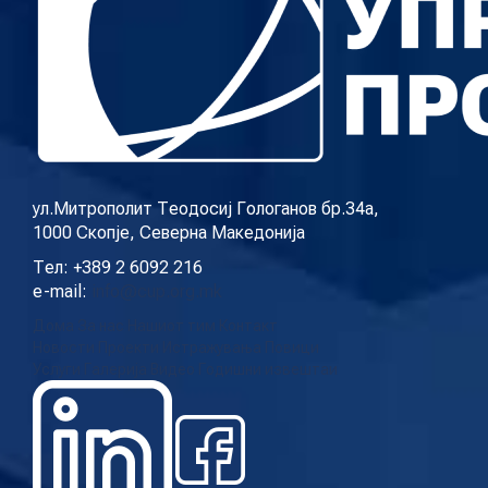
ул.Митрополит Теодосиј Гологанов бр.34а,
1000 Скопје, Северна Македонија
Тел: +389 2 6092 216
e-mail:
info@cup.org.mk
Дома
За нас
Нашиот тим
Контакт
Новости
Проекти
Истражувања
Повици
Услуги
Галерија
Видео
Годишни извештаи