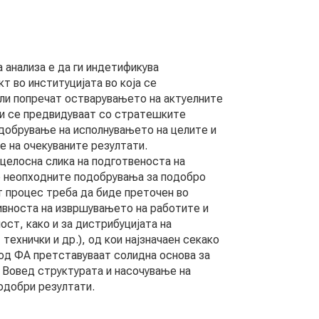
 анализа е да ги индетификува
т во институцијата во која се
или попречат остварувањето на актуелните
кои се предвидуваат со стратешките
добрување на исполнувањето на целите и
е на очекуваните резултати.
 целосна слика на подготвеноста на
де неопходните подобрувања за подобро
 процес треба да биде преточен во
ивноста на извршувањето на работите и
ст, како и за дистрибуцијата на
ехнички и др.), од кои најзначаен секако
 од ФА претставуваат солидна основа за
 Вовед структурата и насочување на
одобри резултати.