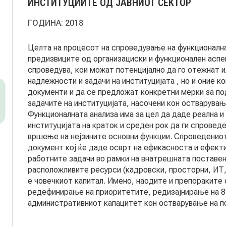
ИНСТИТУЦИИТЕ ОД ЈАВНИОТ СЕКТОР
ГОДИНА:
2018
Целта на процесот на спроведување на функционална
предизвиците од организациски и функционален аспек
спроведува, кои можат потенцијално да го отежнат 
надлежности и задачи на институцијата , но и оние 
документи и да се предложат конкретни мерки за по
задачите на институцијата, насочени кон остварувањ
Функционалната анализа има за цел да даде реална и
институцијата на краток и среден рок да ги спрове
вршење на нејзините основни функции. Спроведениот
документ кој ќе даде осврт на ефикасноста и ефект
работните задачи во рамки на внатрешната поставено
расположливите ресурси (кадровски, просторни, ИТ, т
е човечкиот капитал. Имено, наодите и препораките
редефинирање на приоритетите, редизајнирање на 8
административниот капацитет кон остварување на п