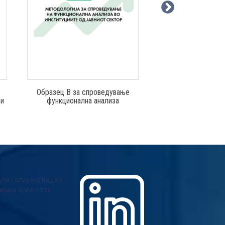
Образец В за спроведување
Обрасци за спр
функционална анализа
функционална
ци
уги
Галерија
Видео
ишни извештаи