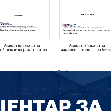
Анализа на Законот за
Анализа на Законот за
работените во јавниот сектор
административните службени
Дома
За нас
Нашиот
Новости
Проекти
Усл
тим
Контакт
Истражувања
Повици
Год