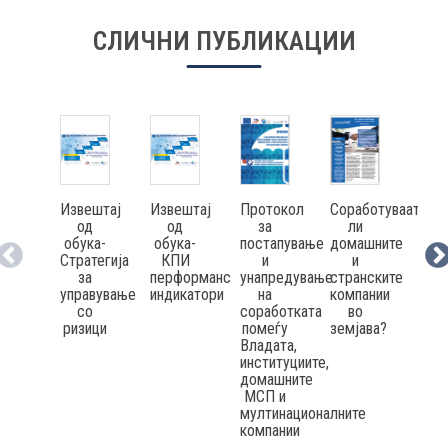
СЛИЧНИ ПУБЛИКАЦИИ
Извештај
Извештај
Соработуваат
Изв
Протокол
од
од
ли
о
за
обука-
обука-
домашните
спр
постапување
Стратегија
КПИ
и
обу
и
за
перформанс
странските
Вов
унапредување
управување
индикатори
компании
н
на
со
во
при
соработката
ризици
земјава?
на S
помеѓу
Si
Владата,
Ста
институциите,
домашните
МСП и
мултинационалните
компании