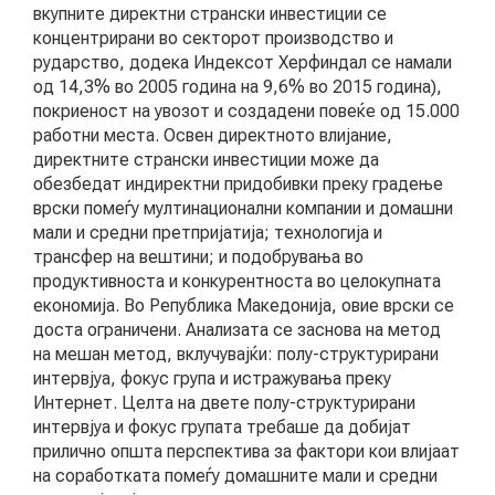
вкупните директни странски инвестиции се
концентрирани во секторот производство и
КОНТАКТ
рударство, додека Индексот Херфиндал се намали
од 14,3% во 2005 година на 9,6% во 2015 година),
покриеност на увозот и создадени повеќе од 15.000
работни места. Освен директното влијание,
МК
директните странски инвестиции може да
обезбедат индиректни придобивки преку градење
врски помеѓу мултинационални компании и домашни
|
мали и средни претпријатија; технологија и
трансфер на вештини; и подобрувања во
ENG
продуктивноста и конкурентноста во целокупната
економија. Во Република Македонија, овие врски се
доста ограничени. Анализата се заснова на метод
на мешан метод, вклучувајќи: полу-структурирани
интервјуа, фокус група и истражувања преку
Интернет. Целта на двете полу-структурирани
интервјуа и фокус групата требаше да добијат
прилично општа перспектива за фактори кои влијаат
на соработката помеѓу домашните мали и средни