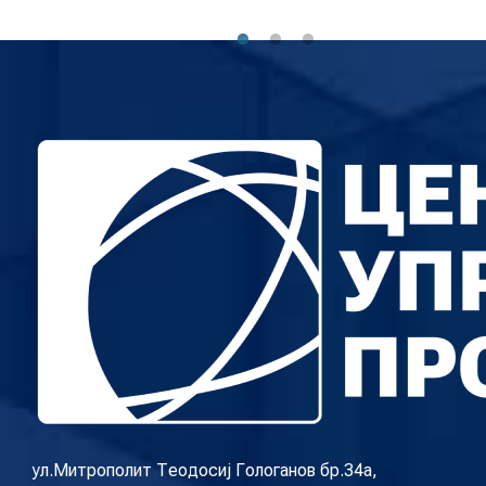
ул.Митрополит Теодосиј Гологанов бр.34а,