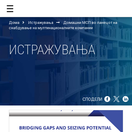
Дома
Истражувања
Домашни МСП во ланецот на
ДОМА
снабдување на мултинационалните компании
ИСТРАЖУВАЊА
ЗА НАС
ШТО РАБОТИ ЦУП?
НАШИОТ ТИМ
НАШИ ПОДДРЖУВАЧИ
СПОДЕЛИ
ГОДИШНИ ИЗВЕШТАИ
ИСО 9001
ЕВОЛВ