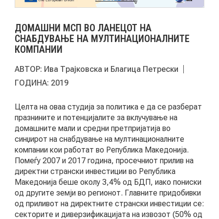
АКТУЕЛНИ ПОВИЦИ
ДОМАШНИ МСП ВО ЛАНЕЦОТ НА
АРХИВА
СНАБДУВАЊЕ НА МУЛТИНАЦИОНАЛНИТЕ
КОМПАНИИ
ИНИЦИЈАТИВИ
АВТОР:
Ива Трајковска и Благица Петрески
ГОДИНА:
2019
ПОСТАПКА
Целта на оваа студија за политика е да се разберат
ПОДНЕСИ ИНИЦИЈАТИВА
празнините и потенцијалите зa вклучување на
домашните мали и средни претпријатија во
ПОДДРЖИ ИНИЦИЈАТИВА
синџирот на снабдување на мултинационалните
компании кои работат во Република Македонија.
Помеѓу 2007 и 2017 година, просечниот прилив на
МУЛТИМЕДИЈА
директни странски инвестиции во Република
Македонија беше околу 3,4% од БДП, иако пониски
од другите земји во регионот. Главните придобивки
ГАЛЕРИЈА
од приливот на директните странски инвестиции се:
ВИДЕО
секторите и диверзификацијата на извозот (50% од