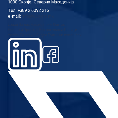
1000 Скопје, Северна Македонија
Тел: +389 2 6092 216
e-mail:
info@cup.org.mk
Дома
За нас
Нашиот тим
Контакт
Новости
Проекти
Истражувања
Повици
Услуги
Галерија
Видео
Годишни извештаи