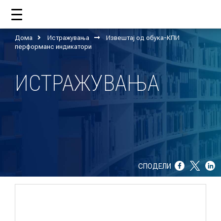
Дома
Истражувања
Извештај од обука-КПИ
ДОМА
перформанс индикатори
ИСТРАЖУВАЊА
ЗА НАС
ШТО РАБОТИ ЦУП?
НАШИОТ ТИМ
НАШИ ПОДДРЖУВАЧИ
СПОДЕЛИ
ГОДИШНИ ИЗВЕШТАИ
ИСО 9001
ЕВОЛВ