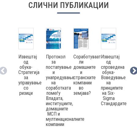
СЛИЧНИ ПУБЛИКАЦИИ
КОНТАКТ
МК
Извештај
Соработуваат
Извештај
Изв
Протокол
|
од
ли
од
о
за
обука-
домашните
спроведена
спр
постапување
Стратегија
и
обука-
обу
и
ENG
за
странските
Воведување
Стр
унапредување
управување
компании
на
упр
на
со
во
принципите
соработката
ризици
земјава?
на Six-
рео
помеѓу
Sigma
н
Владата,
Стандардите
дел
институциите,
про
домашните
МСП и
мултинационалните
компании