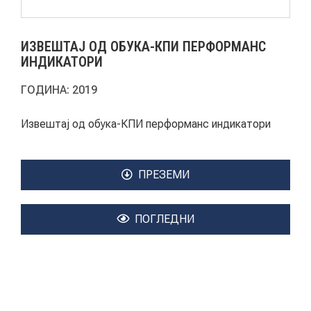
АКТУЕЛНИ ПОВИЦИ
ИЗВЕШТАЈ ОД ОБУКА-КПИ ПЕРФОРМАНС
АРХИВА
ИНДИКАТОРИ
ГОДИНА:
2019
ИНИЦИЈАТИВИ
Извештај од обука-КПИ перформанс индикатори
ПОСТАПКА
ПОДНЕСИ ИНИЦИЈАТИВА
ПРЕЗЕМИ
ПОДДРЖИ ИНИЦИЈАТИВА
ПОГЛЕДНИ
МУЛТИМЕДИЈА
ГАЛЕРИЈА
ВИДЕО