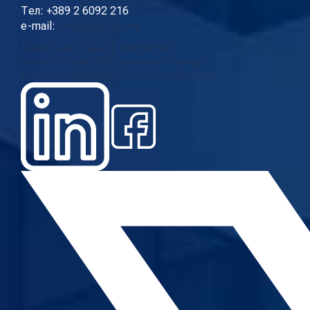
Тел: +389 2 6092 216
e-mail:
info@cup.org.mk
Дома
За нас
Нашиот тим
Контакт
Новости
Проекти
Истражувања
Повици
Услуги
Галерија
Видео
Годишни извештаи