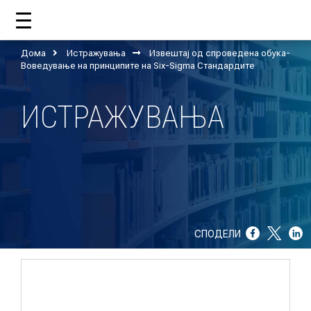
Дома
Истражувања
Извештај од спроведена обука-
ДОМА
Воведување на принципите на Six-Sigma Стандардите
ИСТРАЖУВАЊА
ЗА НАС
ШТО РАБОТИ ЦУП?
НАШИОТ ТИМ
НАШИ ПОДДРЖУВАЧИ
СПОДЕЛИ
ГОДИШНИ ИЗВЕШТАИ
ИСО 9001
ЕВОЛВ