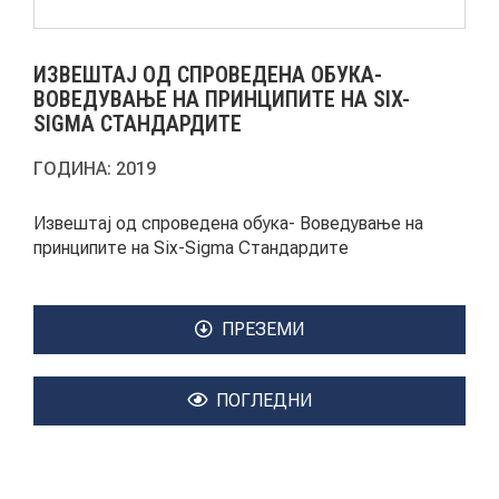
АКТУЕЛНИ ПОВИЦИ
ИЗВЕШТАЈ ОД СПРОВЕДЕНА ОБУКА-
АРХИВА
ВОВЕДУВАЊЕ НА ПРИНЦИПИТЕ НА SIX-
SIGMA СТАНДАРДИТЕ
ИНИЦИЈАТИВИ
ГОДИНА:
2019
ПОСТАПКА
Извештај од спроведена обука- Воведување на
принципите на Six-Sigma Стандардите
ПОДНЕСИ ИНИЦИЈАТИВА
ПОДДРЖИ ИНИЦИЈАТИВА
ПРЕЗЕМИ
МУЛТИМЕДИЈА
ПОГЛЕДНИ
ГАЛЕРИЈА
ВИДЕО