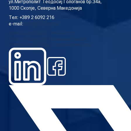
ул.Митрополит Теодосиј Гологанов бр.34а,
1000 Скопје, Северна Македонија
Тел: +389 2 6092 216
e-mail:
info@cup.org.mk
Дома
За нас
Нашиот тим
Контакт
Новости
Проекти
Истражувања
Повици
Услуги
Галерија
Видео
Годишни извештаи