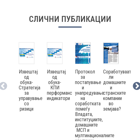
КОНТАКТ
СЛИЧНИ ПУБЛИКАЦИИ
МК
|
Извештај
Извештај
Соработуваат
Изв
Протокол
ENG
од
од
ли
о
за
обука-
обука-
домашните
спр
постапување
Стратегија
КПИ
и
обу
и
за
перформанс
странските
Стр
унапредување
управување
индикатори
компании
упр
на
со
во
соработката
ризици
земјава?
рео
помеѓу
н
Владата,
дел
институциите,
про
домашните
МСП и
мултинационалните