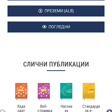
ПРЕЗЕМИ (ALB)
КОНТАКТ
ПОГЛЕДНИ
МК
|
ENG
СЛИЧНИ ПУБЛИКАЦИИ
Каде
Веб-
Насоки
Стандарди
Рез
одат
страница
за
за е-
н