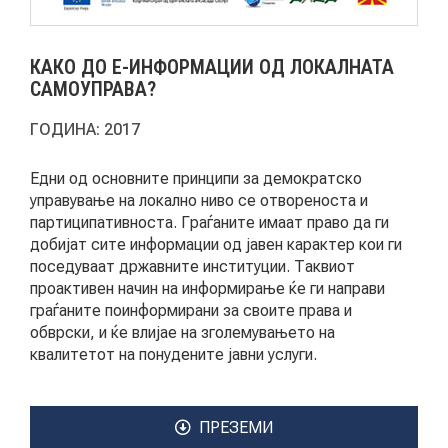
АКТУЕЛНИ ПОВИЦИ
КАКО ДО Е-ИНФОРМАЦИИ ОД ЛОКАЛНАТА
АРХИВА
САМОУПРАВА?
ГОДИНА:
2017
ИНИЦИЈАТИВИ
Eдни од основните принципи за демократско
ПОСТАПКА
управување на локално ниво се отвореноста и
партиципативноста. Граѓаните имаат право да ги
ПОДНЕСИ ИНИЦИЈАТИВА
добијат сите информации од јавен карактер кои ги
поседуваат државните институции. Таквиот
ПОДДРЖИ ИНИЦИЈАТИВА
проактивен начин на информирање ќе ги направи
граѓаните поинформирани за своите права и
обврски, и ќе влијае на зголемувањето на
МУЛТИМЕДИЈА
квалитетот на понудените јавни услуги.
ГАЛЕРИЈА
ПРЕЗЕМИ
ВИДЕО