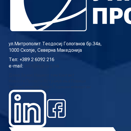
ул.Митрополит Теодосиј Гологанов бр.34а,
1000 Скопје, Северна Македонија
Тел: +389 2 6092 216
e-mail:
info@cup.org.mk
Дома
За нас
Нашиот тим
Контакт
Новости
Проекти
Истражувања
Повици
Услуги
Галерија
Видео
Годишни извештаи