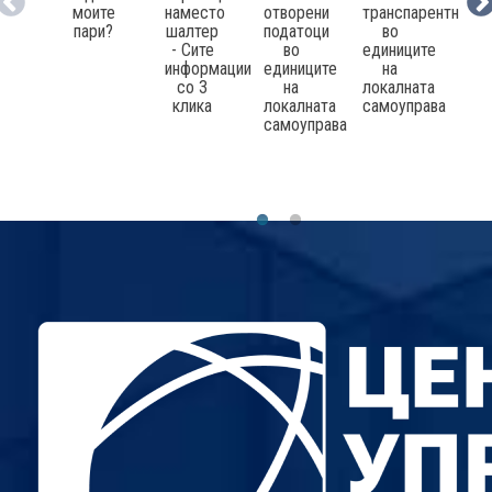
моите
наместо
отворени
транспарентност
клу
пари?
шалтер
податоци
во
нао
- Сите
во
единиците
зак
информации
единиците
на
со 3
на
локалната
клика
локалната
самоуправа
самоуправа