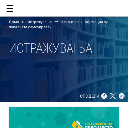
Дома
Истражувања
Како до е-информации од
ДОМА
локалната самоуправа?
ИСТРАЖУВАЊА
ЗА НАС
ШТО РАБОТИ ЦУП?
НАШИОТ ТИМ
НАШИ ПОДДРЖУВАЧИ
СПОДЕЛИ
ГОДИШНИ ИЗВЕШТАИ
ИСО 9001
ЕВОЛВ