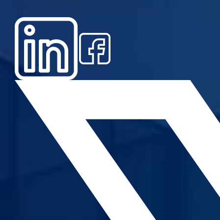
Новости
Проекти
Истражувања
Повици
Услуги
Галерија
Видео
Годишни извештаи