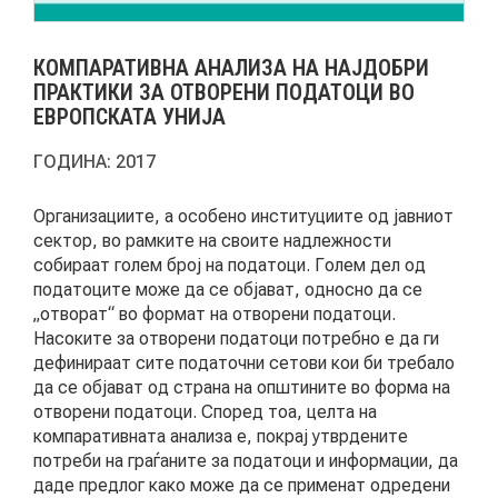
АКТУЕЛНИ ПОВИЦИ
КОМПАРАТИВНА АНАЛИЗА НА НАЈДОБРИ
АРХИВА
ПРАКТИКИ ЗА ОТВОРЕНИ ПОДАТОЦИ ВО
ЕВРОПСКАТА УНИЈА
ИНИЦИЈАТИВИ
ГОДИНА:
2017
ПОСТАПКА
Организациите, а особено институциите од јавниот
сектор, во рамките на своите надлежности
ПОДНЕСИ ИНИЦИЈАТИВА
собираат голем број на податоци. Голем дел од
податоците може да се објават, односно да се
ПОДДРЖИ ИНИЦИЈАТИВА
„отворат“ во формат на отворени податоци.
Насоките за отворени податоци потребно е да ги
дефинираат сите податочни сетови кои би требало
МУЛТИМЕДИЈА
да се објават од страна на општините во форма на
отворени податоци. Според тоа, целта на
компаративната анализа е, покрај утврдените
ГАЛЕРИЈА
потреби на граѓаните за податоци и информации, да
ВИДЕО
даде предлог како може да се применат одредени