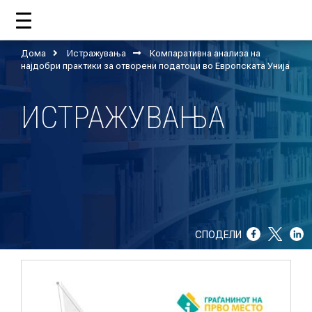
Дома
Истражувања
Компаративна анализа на
ДОМА
најдобри практики за отворени податоци во Европската Унија
ИСТРАЖУВАЊА
ЗА НАС
ШТО РАБОТИ ЦУП?
НАШИОТ ТИМ
НАШИ ПОДДРЖУВАЧИ
СПОДЕЛИ
ГОДИШНИ ИЗВЕШТАИ
ИСО 9001
ЕВОЛВ