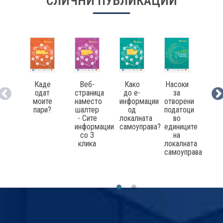
СЛИЧНИ ПУБЛИКАЦИИ
Каде
Веб-
Како
Насоки
Ста
одат
страница
до е-
за
за
моите
наместо
информации
отворени
тра
пари?
шалтер
од
податоци
в
- Сите
локалната
во
еди
информации
самоуправа?
единиците
н
со 3
на
лок
клика
локалната
сам
самоуправа