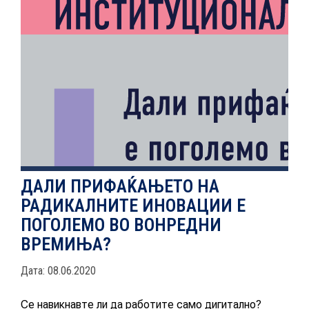
НОВОСТИ
ИСТРАЖУВАЊА
ПРОЕКТИ
ДАЛИ ПРИФАЌАЊЕТО НА
РАДИКАЛНИТЕ ИНОВАЦИИ Е
УСЛУГИ
ПОГОЛЕМО ВО ВОНРЕДНИ
ВРЕМИЊА?
КАТАЛОГ НА УСЛУГИ
Дата: 08.06.2020
ПОВИЦИ
Се навикнавте ли да работите само дигитално?