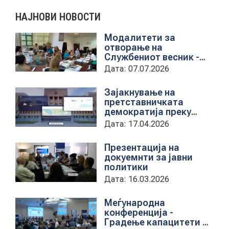
НАЈНОВИ НОВОСТИ
КОНТАКТ
Модалитети за
отворање на
Службениот весник -
Средба со
Дата: 07.07.2026
МК
претставници на ЈП
службен весник
Зајакнување на
|
претставничката
демократија преку
дигитална алатка
ENG
Дата: 17.04.2026
kancelarii.sobranie.mk
Новост
Презентација на
докуемнти за јавни
политики
Дата: 16.03.2026
Меѓународна
конференција -
Градење капацитети на