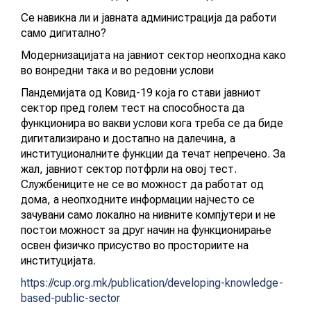
Се навикна ли и јавната администрација да работи
АКТУЕЛНИ ПОВИЦИ
само дигитално?
АРХИВА
Модернизацијата на јавниот сектор неопходна како
во вонредни така и во редовни услови
ИНИЦИЈАТИВИ
Пандемијата од Ковид-19 која го стави јавниот
сектор пред голем тест на способноста да
функционира во вакви услови кога треба се да биде
ПОСТАПКА
дигитализирано и достапно на далечина, а
институционалните функции да течат непречено. За
ПОДНЕСИ ИНИЦИЈАТИВА
жал, јавниот сектор потфрли на овој тест.
Службениците не се во можност да работат од
ПОДДРЖИ ИНИЦИЈАТИВА
дома, а неопходните информации најчесто се
зачувани само локално на нивните компјутери и не
постои можност за друг начин на функционирање
МУЛТИМЕДИЈА
освен физичко присуство во просториите на
институцијата.
ГАЛЕРИЈА
https://cup.org.mk/publication/developing-knowledge-
based-public-sector
ВИДЕО