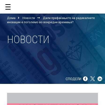
Дома
Новости
Дали прифаќањето на радикалните
ДОМА
иновации е поголемо во вонредни времиња?
НОВОСТИ
ЗА НАС
ШТО РАБОТИ ЦУП?
НАШИОТ ТИМ
НАШИ ПОДДРЖУВАЧИ
СПОДЕЛИ
ГОДИШНИ ИЗВЕШТАИ
ИСО 9001
ЕВОЛВ