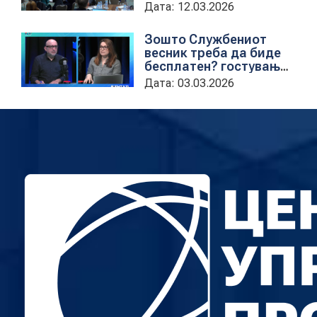
институциите за обука
Дата: 12.03.2026
на државни
службеници
Зошто Службениот
весник треба да биде
бесплатен? гостување
на проектната
Дата: 03.03.2026
кородинаторка во ЦУП
Анета Иванова
стојаноска во
поткастот Rishatzi