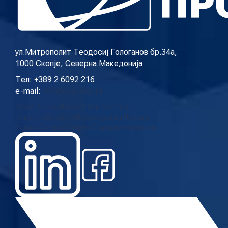
ул.Митрополит Теодосиј Гологанов бр.34а,
1000 Скопје, Северна Македонија
Тел: +389 2 6092 216
e-mail:
info@cup.org.mk
Дома
За нас
Нашиот тим
Контакт
Новости
Проекти
Истражувања
Повици
Услуги
Галерија
Видео
Годишни извештаи