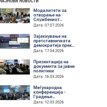
НАЈНОВИ НОВОСТИ
Модалитети за
отворање на
Службениот
весник - Средба со
Дата: 07.07.2026
претставници на
ЈП службен весник
Зајакнување на
претставничката
демократија преку
дигитална алатка
Дата: 17.04.2026
kancelarii.sobranie.mk
Презентација на
докуемнти за јавни
политики
Дата: 16.03.2026
Меѓународна
конференција -
Градење
капацитети на
Дата: 12.03.2026
институциите за