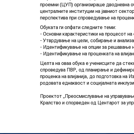
проемни (ЦУП) организираше дводневна о
централните институции на јавниот сектор
перспектива при спроведување на проценки
Обуката ги опфати следните теми:
- Основни карактеристики на процесот на
- Утврдување на цели, собирање и анализа
- Идентификување на опции за решавање 
- Идентификување на проценката на влијан
Целта на оваа обука е ученисците да стек
спроведува ПВР, од планирање и дефинира
проценка на влијанија, до подготовка на И
родовата еднаквост и социјалната инклузи
Проектот „Преосмислување на управувањ
Кралство и спорведен од Центарот за уп
Настан