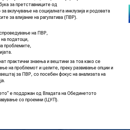
бука за претставниците од
 за вклучување на социјалната инклузија и родовата
те за влијание на рагулатива (ПВР).
 спроведување на ПВР,
 на податоци,
на проблемите,
ијата.
нат практични знаења и вештини за тоа како се
ње на проблемот и целите, преку развивање опции и
звештај за ПВР, со посебен фокус на анализата на
ја.
ето“ е поддржан од Владата на Обединетото
равување со проемни (ЦУП).