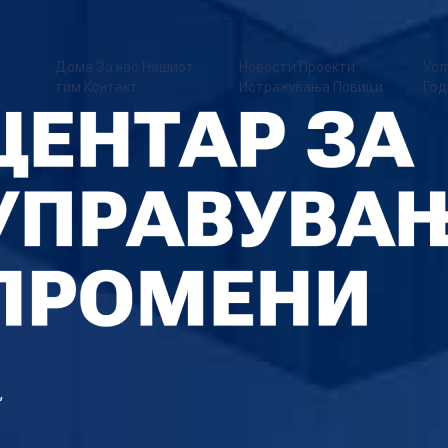
Дома
За нас
Нашиот
Новости
Проекти
Усл
тим
Контакт
Истражувања
Повици
Год
,