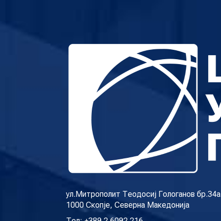
ул.Митрополит Теодосиј Гологанов бр.34а
1000 Скопје, Северна Македонија
Тел: +389 2 6092 216