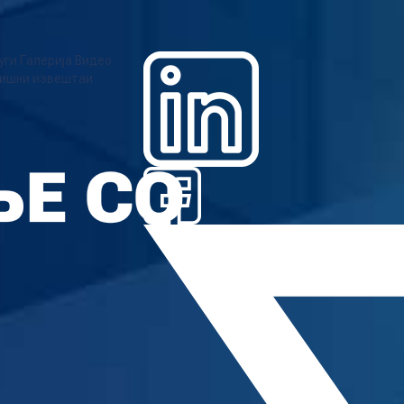
уги
Галерија
Видео
ишни извештаи