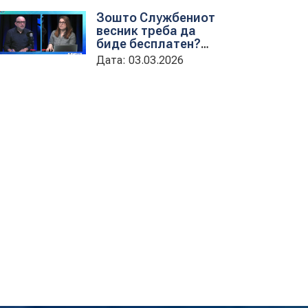
обука на државни
Зошто Службениот
службеници
весник треба да
биде бесплатен?
гостување на
Дата: 03.03.2026
проектната
кородинаторка во
ЦУП Анета
Иванова
стојаноска во
поткастот Rishatzi