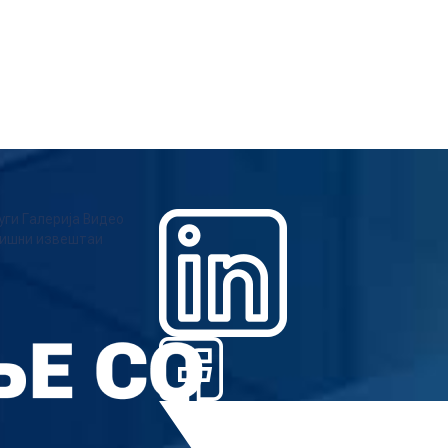
уги
Галерија
Видео
ишни извештаи