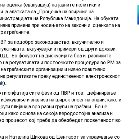
на оценка (евалуација) на јавните политики и
 ја алатката за „Проценка на влијание на
инистрацијата на Република Македонија. На обуката
нивна примена при носењето на закони и оценката на
рз граѓаните.
ПВР за подобро законодавство, вклучително и
улативата, вклучувајќи и примери од други држави,
ЕЦД. Во фокусот на дискусијата беа и разликите
о на регулативата и постоечките процедури во РМ за
 на граѓанските организации и нивно поактивно
 на регулативите преку единствениот електронскиот
mk
)..
о ги опфатија сите фази од ПВР и тоа: дефинирање
ификување и анализа на широк опсег на опции, како и
уги влијанија врз разни групи на граѓани. Беше
ци како основа на секоја веродостојна анализа и
во процесот кој треба да обезбедат посветеност во
ка и Наталија Шикова од Центарот за управување со