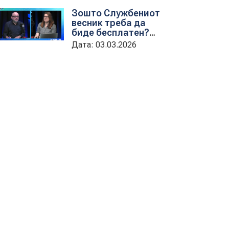
обука на државни
Зошто Службениот
службеници
весник треба да
биде бесплатен?
гостување на
Дата: 03.03.2026
проектната
кородинаторка во
ЦУП Анета
Иванова
стојаноска во
поткастот Rishatzi