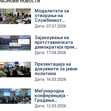
НАЈНОВИ НОВОСТИ
Модалитети за
отворање на
Службениот
весник - Средба со
Дата: 07.07.2026
претставници на
ЈП службен весник
Зајакнување на
претставничката
демократија преку
дигитална алатка
Дата: 17.04.2026
kancelarii.sobranie.mk
Презентација на
докуемнти за јавни
политики
Дата: 16.03.2026
Меѓународна
конференција -
Градење
капацитети на
Дата: 12.03.2026
институциите за