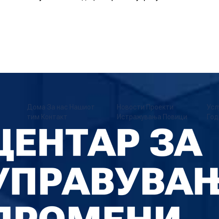
Дома
За нас
Нашиот
Новости
Проекти
Усл
тим
Контакт
Истражувања
Повици
Год