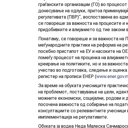
граѓанските организации (ГО) во процесот 
донесување на одлуки, притоа применувајќи
регулативата (ПВР)“, воспоставена во адм
се говореше за важноста на процесите и 
придобивките и влијанието од тие закони в
Понатаму, се говореше и за важноста на 
меѓународните практики на реформа на рег
посебно пристапот на ЕУ и насоките на О
помеѓу процесот на проценка на влијаниет
креирање на политиките, но и за важноста
учество во подготовка, следење и оценка
регистер на прописи ЕНЕР (
www.ener.gov.
За време на обуката учесниците практичн
на проблемот, поставување на цели, идент
можните економски, социјални, родови и др
посочена важноста од собирање на подато
консултациите со релевантните учесници 
имплементација на регулативите.
Обуката ја водеа Неда Малеска Сачмарос