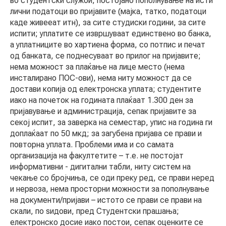
во студентски служби; постојано пополнување на исти
лични податоци во пријавите (мајка, татко, податоци
каде живееат итн), за сите студиски години, за сите
КОНТАКТ
испити; уплатите се извршуваат единствено во банка,
а уплатниците во хартиена форма, со потпис и печат
од банката, се поднесуваат во прилог на пријавите;
нема можност за плаќање на лице место (нема
МК
инсталирано ПОС-ови), нема ниту можност да се
достави копија од електронска уплата; студентите
|
иако на почеток на годината плаќаат 1.300 ден за
пријавување и администрација, сепак пријавите за
ENG
секој испит, за заверка на семестар, упис на година ги
доплаќаат по 50 мкд; за загубена пријава се прави и
повторна уплата. Проблеми има и со самата
организација на факултетите – т.е. не постојат
информативни - дигитални табли, ниту систем на
чекање со бројчиња, се оди преку ред, се прави неред
и нервоза, нема просторни можности за пополнување
на документи/пријави – истото се прави се прави на
скали, по ѕидови, пред Студентски прашања;
електронско досие иако постои, сепак оценките се