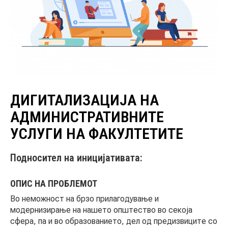
НОВОСТИ
ИСТРАЖУВАЊА
ДИГИТАЛИЗАЦИЈА НА
ПРОЕКТИ
АДМИНИСТРАТИВНИТЕ
УСЛУГИ НА ФАКУЛТЕТИТЕ
УСЛУГИ
Подносител на иницијативата:
КАТАЛОГ НА УСЛУГИ
ОПИС НА ПРОБЛЕМОТ
Во неможност на брзо прилагодување и
модернизирање на нашето општество во секоја
ПОВИЦИ
сфера, па и во образованието, дел од предизвиците со