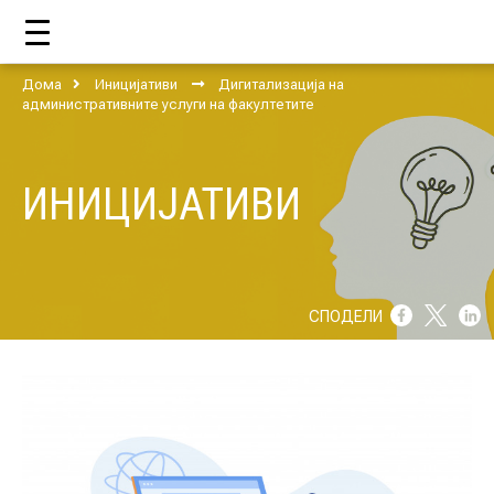
Дома
Иницијативи
Дигитализација на
ДОМА
административните услуги на факултетите
ИНИЦИЈАТИВИ
ЗА НАС
ШТО РАБОТИ ЦУП?
НАШИОТ ТИМ
СПОДЕЛИ
НАШИ ПОДДРЖУВАЧИ
ГОДИШНИ ИЗВЕШТАИ
ИСО 9001
ЕВОЛВ