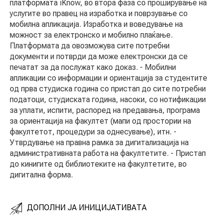
платформата iKnow, во втора фаза со проширување на
услугите во правец на изработка и поврзување со
мобилна апликација. Изработка и воведување на
можност за електронско и мобилно плаќање.
Платформата да овозможува сите потребни
документи и потврди да може електронски да се
печатат за да послужат како доказ. - Мобилни
апликации со информации и ориентација за студентите
од прва студиска година со пристап до сите потребни
податоци, студиската година, насоки, со нотификации
за уплати, испити, распоред на предавања, програма
за ориентација на факултет (мапи од простории на
факултетот, процедури за однесување), итн. -
Утврдување на правна рамка за дигитализација на
административната работа на факултетите. - Пристап
до кинигите од библиотеките на факултетите, во
дигитална форма.
ДОПОЛНИ ЈА ИНИЦИЈАТИВАТА