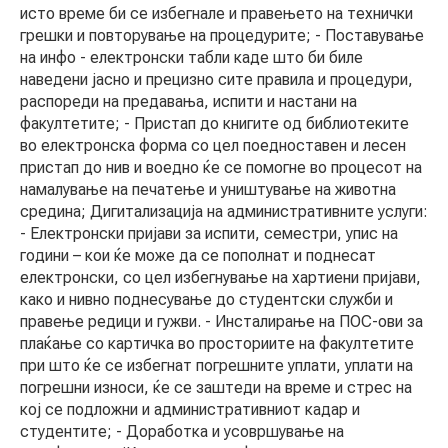
исто време би се избегнале и правењето на технички
грешки и повторување на процедурите; - Поставување
на инфо - електронски табли каде што би биле
наведени јасно и прецизно сите правила и процедури,
распореди на предавања, испити и настани на
факултетите; - Пристап до книгите од библиотеките
во електронска форма со цел поедноставен и лесен
пристап до нив и воедно ќе се помогне во процесот на
намалување на печатење и уништување на животна
средина; Дигитализација на административните услуги:
- Електронски пријави за испити, семестри, упис на
години – кои ќе може да се пополнат и поднесат
електронски, со цел избегнување на хартиени пријави,
како и нивно поднесување до студентски служби и
правење редици и гужви. - Инсталирање на ПОС-ови за
плаќање со картичка во просториите на факултетите
при што ќе се избегнат погрешните уплати, уплати на
погрешни износи, ќе се заштеди на време и стрес на
кој се подложни и административниот кадар и
студентите; - Доработка и усовршување на