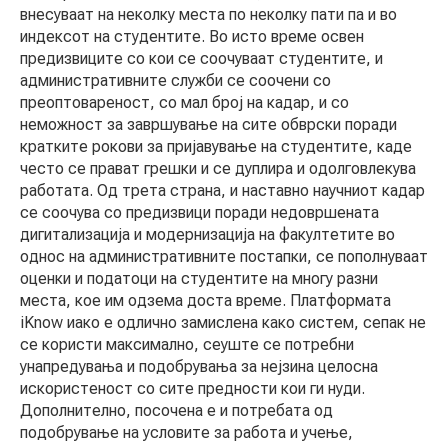
внесуваат на неколку места по неколку пати па и во
индексот на студентите. Во исто време освен
предизвиците со кои се соочуваат студентите, и
административните служби се соочени со
преоптовареност, со мал број на кадар, и со
неможност за завршување на сите обврски поради
кратките рокови за пријавување на студентите, каде
често се прават грешки и се дуплира и одолговлекува
работата. Од трета страна, и наставно научниот кадар
се соочува со предизвици поради недовршената
дигитализација и модернизација на факултетите во
однос на административните постапки, се пополнуваат
оценки и податоци на студентите на многу разни
места, кое им одзема доста време. Платформата
iKnow иако е одлично замислена како систем, сепак не
се користи максимално, сеуште се потребни
унапредувања и подобрувања за нејзина целосна
искористеност со сите предности кои ги нуди.
Дополнително, посочена е и потребата од
подобрување на условите за работа и учење,