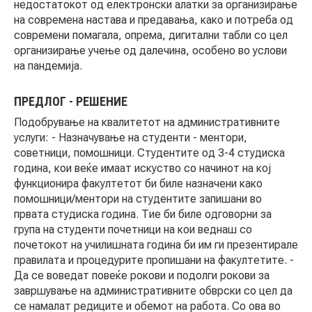
недостатокот од електронски алатки за организирање
на современа настава и предавања, како и потреба од
современи помагала, опрема, дигитални табли со цел
организирање учење од далечина, особено во услови
на пандемија.
ПРЕДЛОГ - РЕШЕНИЕ
Подобрување на квалитетот на административните
услуги: - Назначување на студенти - ментори,
советници, помошници. Студентите од 3-4 студиска
година, кои веќе имаат искуство со начинот на кој
функционира факултетот би биле назначени како
помошници/ментори на студентите запишани во
првата студиска година. Тие би биле одговорни за
група на студенти почетници на кои веднаш со
почетокот на училишната година би им ги презентирале
правилата и процедурите пропишани на факултетите. -
Да се воведат повеќе рокови и подолги рокови за
завршување на административните обврски со цел да
се намалат редиците и обемот на работа. Со ова во