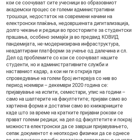
кои се соочуваат сите учесници во образовниот
АКТУЕЛНИ ПОВИЦИ
академски процес се големи административни
трошоци, недостаток на современи начини на
АРХИВА
електронски плаќања, недовршената дигитализација,
долго чекање и редици во просториите за студентски
прашања, особено земајќи ја во предвид КОВИД
ИНИЦИЈАТИВИ
пандемијата, не-модернизирана инфраструктура,
неадаптирани платформи за учење од далечина и сл.
Дел од проблемите со кои се соочуваат нашите
ПОСТАПКА
студенти, но и административните служби и
наставниот кадар, а кои ни ги открија при
ПОДНЕСИ ИНИЦИЈАТИВА
спроведување на голем број интервјуа со нив во
период ноември – декември 2020 година се:
ПОДДРЖИ ИНИЦИЈАТИВА
пријавување на испити, семестари, упис на години –
само на шалтерите на факултетите; пријави само во
МУЛТИМЕДИЈА
хартиена форма и достапни само во книжарниците
каде што за време на кратките пријавни рокови се
прават големи редици; на дел од факултетите и покрај
ГАЛЕРИЈА
можноста електронски да се заврши пријавувањето,
сепак документот е неопходно физички да се однесе
ВИДЕО