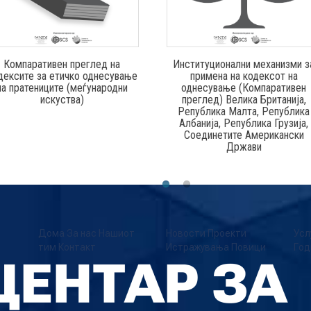
Компаративен преглед на
Институционални механизми з
дексите за етичко однесување
примена на кодексот на
на пратениците (меѓународни
однесување (Компаративен
искуства)
преглед) Велика Британија,
Република Малта, Република
Албанија, Република Грузија,
Соединетите Американски
Држави
Дома
За нас
Нашиот
Новости
Проекти
Усл
тим
Контакт
Истражувања
Повици
Год