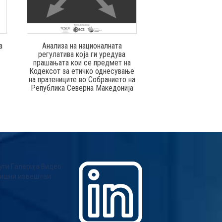
Истражување за пе
граѓаните во однос
а
Анализа на националната
на етичкиот кодекс
регулатива која ги уредува
пратениц
прашањата кои се предмет на
Кодексот за етичко однесување
на пратениците во Собранието на
Република Северна Македонија
уги
Галерија
Видео
ишни извештаи