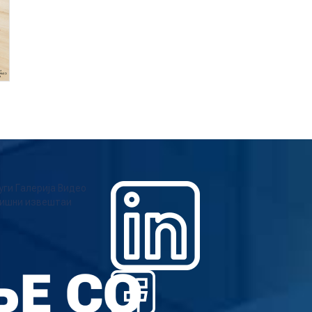
уги
Галерија
Видео
ишни извештаи