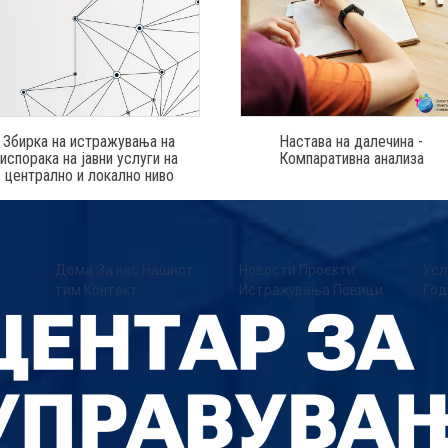
Збирка на истражувања на
Настава на далечина -
испорака на јавни услуги на
Компаративна анализа
централно и локално ниво
Дома
За нас
Нашиот
Новости
Проекти
Усл
тим
Контакт
Истражувања
Повици
Год