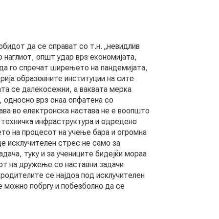
обидот да се справат со т.н. „невидлив
о наглиот, општ удар врз економијата,
 да го спречат ширењето на пандемијата,
рија образовните институции на сите
ата се далекосежни, а ваквата мерка
, односно врз онаа опфатена со
ава во електронска настава не е воопшто
 техничка инфраструктура и одредено
то на процесот на учење бара и огромна
е исклучителен стрес не само за
адача, туку и за учениците бидејќи мораа
нот на дружење со наставни задачи
 родителите се најдоа под исклучителен
е можно побргу и побезболно да се