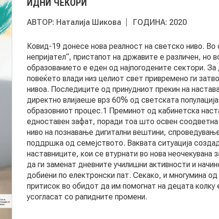
ИДНИ ЧЕКОРИ
АВТОР:
Наталија Шикова
ГОДИНА:
2020
Ковид-19 донесе нова реалност на светско ниво. Во 
непријател“, пристапот на државите е различен, но в
образованието е еден од најпогодените сектори. За
повеќето влади низ целиот свет привремено ги затво
нивоа. Последиците од принудниот прекин на настав
директно влијаеше врз 60% од светската популација
образовниот процес.1 Преминот од кабинетска наст
едноставен зафат, поради тоа што освен соодветна
ниво на познавање дигитални вештини, спроведување
поддршка од семејството. Ваквата ситуација создад
наставниците, кои се втурнати во нова неочекувана з
да ги заменат дневните училишни активности и начи
добиени по електронски пат. Секако, и многумина од
притисок во обидот да им помогнат на децата колку 
усогласат со рапидните промени.