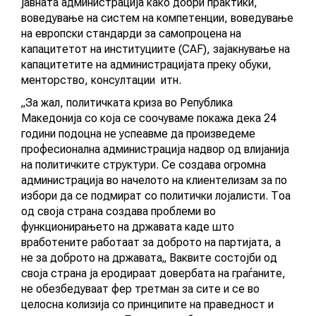
јавната администрација како добри практики,
воведување на систем на компетенции, воведување
на европски стандарди за самопроцена на
капацитетот на институциите (CAF), зајакнување на
капацитетите на администрацијата преку обуки,
менторство, консултации итн.
„За жал, политичката криза во Република
Македонија со која се соочуваме покажа дека 24
години подоцна не успеавме да произведеме
професионална администрација надвор од влијанија
на политичките структури. Се создава огромна
администрација во начелото на клиентелизам за по
избори да се подмират со политички лојалисти. Тоа
од своја страна создава проблеми во
функционирањето на државата каде што
вработените работаат за доброто на партијата, а
не за доброто на државата„ Ваквите состојби од
своја страна ја еродираат довербата на граѓаните,
не обезбедуваат фер третман за сите и се во
целосна колизија со принципите на праведност и