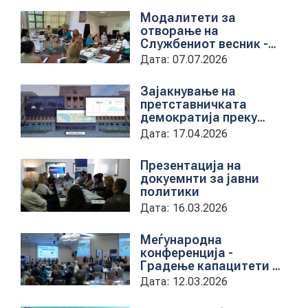
Модалитети за
отворање на
Службениот весник -
Средба со
Дата: 07.07.2026
претставници на ЈП
службен весник
Зајакнување на
претставничката
демократија преку
дигитална алатка
Дата: 17.04.2026
kancelarii.sobranie.mk
Презентација на
докуемнти за јавни
политики
Дата: 16.03.2026
Меѓународна
конференција -
Градење капацитети на
институциите за обука
Дата: 12.03.2026
на државни
службеници