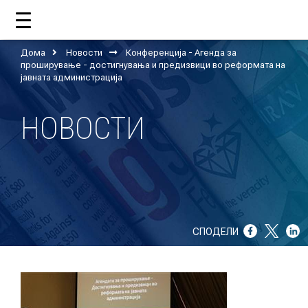
Дома
Новости
Конференција - Агенда за
ДОМА
проширување - достигнувања и предизвици во реформата на
јавната администрација
НОВОСТИ
ЗА НАС
ШТО РАБОТИ ЦУП?
НАШИОТ ТИМ
НАШИ ПОДДРЖУВАЧИ
СПОДЕЛИ
ГОДИШНИ ИЗВЕШТАИ
ИСО 9001
ЕВОЛВ