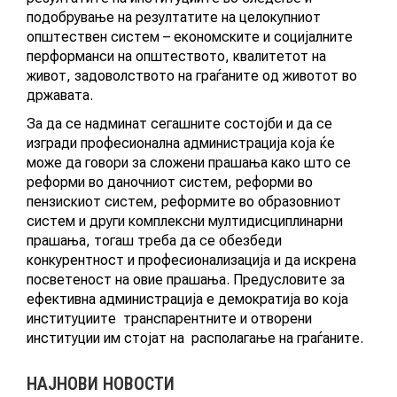
подобрување на резултатите на целокупниот
општествен систем – економските и социјалните
перформанси на општеството, квалитетот на
живот, задоволството на граѓаните од животот во
државата.
За да се надминат сегашните состојби и да се
изгради професионална администрација која ќе
може да говори за сложени прашања како што се
реформи во даночниот систем, реформи во
пензискиот систем, реформите во образовниот
систем и други комплексни мултидисциплинарни
прашања, тогаш треба да се обезбеди
конкурентност и професионализација и да искрена
посветеност на овие прашања. Предусловите за
ефективна администрација е демократија во која
институциите транспарентните и отворени
институции им стојат на располагање на граѓаните.
НАЈНОВИ НОВОСТИ