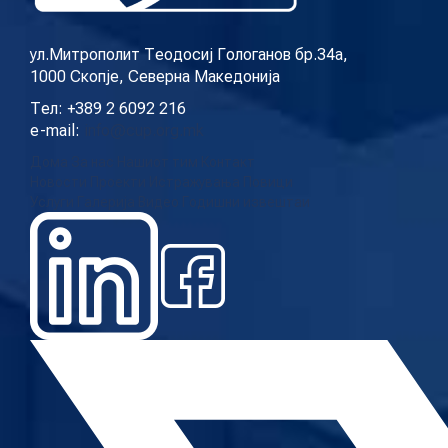
ул.Митрополит Теодосиј Гологанов бр.34а,
1000 Скопје, Северна Македонија
Тел: +389 2 6092 216
e-mail:
info@cup.org.mk
Дома
За нас
Нашиот тим
Контакт
Новости
Проекти
Истражувања
Повици
Услуги
Галерија
Видео
Годишни извештаи