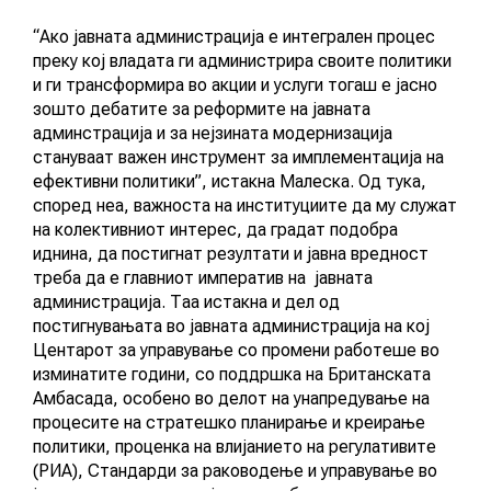
“Ако јавната администрација е интегрален процес
КОНТАКТ
преку кој владата ги администрира своите политики
и ги трансформира во акции и услуги тогаш е јасно
зошто дебатите за реформите на јавната
админстрација и за нејзината модернизација
стануваат важен инструмент за имплементација на
МК
ефективни политики”, истакна Малеска. Од тука,
според неа, важноста на институциите да му служат
|
на колективниот интерес, да градат подобра
иднина, да постигнат резултати и јавна вредност
ENG
треба да е главниот императив на јавната
администрација. Таа истакна и дел од
постигнувањата во јавната администрација на кој
Центарот за управување со промени работеше во
изминатите години, со поддршка на Британската
Амбасада, особено во делот на унапредување на
процесите на стратешко планирање и креирање
политики, проценка на влијанието на регулативите
(РИА), Стандарди за раководење и управување во