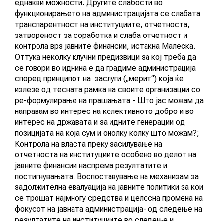
еднакви можности. Другите слабости во
функционирањето на администрацијата се слабата
транспарентност на институциите, отчетноста,
затвореност за соработка и слаба отчетност и
контрола врз јавните финансии, истакна Малеска.
Оттука неколку клучни предизвици за кој треба да
се говори во иднина е да градиме администрација
според принципот на заслуги („мерит“) која ќе
излезе од тесната рамка на своите организации со
ре-формулирање на прашањата -
Што јас можам да
направам во интерес на колективното добро и во
интерес на државата и за идните генерации од
позицијата на која сум и онолку колку што можам?
;
Контрола на власта преку засилување на
отчетноста на институциите особено во делот на
јавните финансии наспрема резултатите и
постигнувањата. Воспоставување на механизам за
задолжителна евалуација на јавните политики за кои
се трошат најмногу средства и целосна промена на
фокусот на јавната администрација- од следење на
резултатите на институциите во следење и