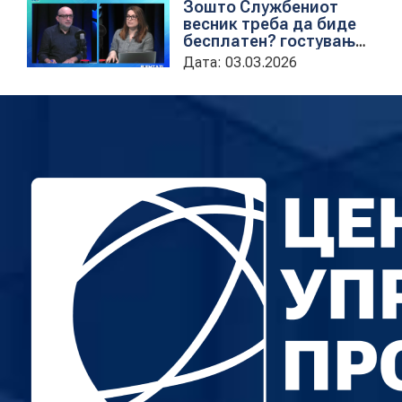
Зошто Службениот
весник треба да биде
бесплатен? гостување
на проектната
Дата: 03.03.2026
кородинаторка во ЦУП
Анета Иванова
стојаноска во
поткастот Rishatzi