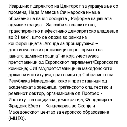
Извршниот директор на Центарот за управување со
АКТУЕЛНИ ПОВИЦИ
промени, Неда Малеска Сачмароска имаше
обраќање на панел сесијата ,,Реформа на јавната
АРХИВА
администрација – Заложби за квалитетно,
транспарентно и ефективно демократско владеење
во 21 век", што се одржа во рамки на
ИНИЦИЈАТИВИ
конференцијата „Агенда за проширување –
достигнувања и предизвици во реформата на
ПОСТАПКА
јавната администрација“ на која учествуваа
претставници од Европскиот парламент/Европската
ПОДНЕСИ ИНИЦИЈАТИВА
комисија; СИГМА;претставници на македонските
државни институции, пратеници од Собранието на
ПОДДРЖИ ИНИЦИЈАТИВА
Република Македонија, како и претставници од
академската заедница, граѓанското општество и
реалниот сектор, организирана од Прогрес -
МУЛТИМЕДИЈА
Институт за социјална демократија, Фондацијата
Фридрих Еберт – Канцеларија во Скопје и
Македонскиот центар за европско образование
ГАЛЕРИЈА
(МЦЕО).
ВИДЕО