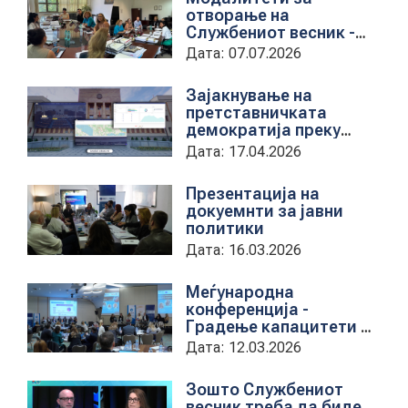
отворање на
АКТУЕЛНИ ПОВИЦИ
Службениот весник -
Средба со
Дата: 07.07.2026
АРХИВА
претставници на ЈП
службен весник
Зајакнување на
претставничката
ИНИЦИЈАТИВИ
демократија преку
дигитална алатка
Дата: 17.04.2026
kancelarii.sobranie.mk
ПОСТАПКА
Презентација на
докуемнти за јавни
ПОДНЕСИ ИНИЦИЈАТИВА
политики
ПОДДРЖИ ИНИЦИЈАТИВА
Дата: 16.03.2026
Меѓународна
МУЛТИМЕДИЈА
конференција -
Градење капацитети на
институциите за обука
Дата: 12.03.2026
на државни
ГАЛЕРИЈА
службеници
Зошто Службениот
ВИДЕО
весник треба да биде