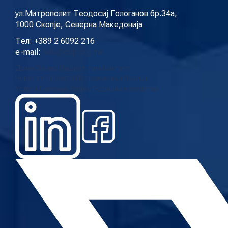
ул.Митрополит Теодосиј Гологанов бр.34а,
1000 Скопје, Северна Македонија
Тел: +389 2 6092 216
e-mail:
info@cup.org.mk
Дома
За нас
Нашиот тим
Контакт
Новости
Проекти
Истражувања
Повици
Услуги
Галерија
Видео
Годишни извештаи