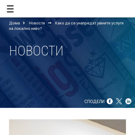
Дома
Новости
Како да се унапредат јавните услуги
ДОМА
на локално ниво?
НОВОСТИ
ЗА НАС
ШТО РАБОТИ ЦУП?
НАШИОТ ТИМ
НАШИ ПОДДРЖУВАЧИ
СПОДЕЛИ
ГОДИШНИ ИЗВЕШТАИ
ИСО 9001
ЕВОЛВ