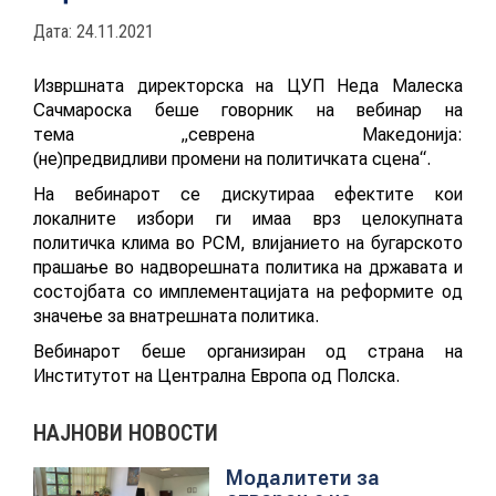
Дата: 24.11.2021
АКТУЕЛНИ ПОВИЦИ
АРХИВА
Извршната директорска на ЦУП Неда Малеска
Сачмароска беше говорник на вебинар на
тема „севрена Македонија:
ИНИЦИЈАТИВИ
(не)предвидливи промени на политичката сцена“.
На вебинарот се дискутираа ефектите кои
ПОСТАПКА
локалните избори ги имаа врз целокупната
политичка клима во РСМ, влијанието на бугарското
ПОДНЕСИ ИНИЦИЈАТИВА
прашање во надворешната политика на државата и
состојбата со имплементацијата на реформите од
ПОДДРЖИ ИНИЦИЈАТИВА
значење за внатрешната политика.
Вебинарот беше организиран од страна на
МУЛТИМЕДИЈА
Институтот на Централна Европа од Полска.
НАЈНОВИ НОВОСТИ
ГАЛЕРИЈА
Новост
Модалитети за
ВИДЕО