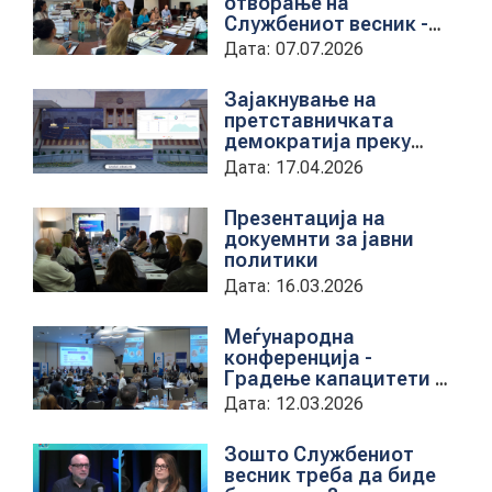
отворање на
Службениот весник -
Средба со
Дата: 07.07.2026
КОНТАКТ
претставници на ЈП
службен весник
Зајакнување на
претставничката
демократија преку
МК
дигитална алатка
Дата: 17.04.2026
kancelarii.sobranie.mk
|
Презентација на
докуемнти за јавни
политики
ENG
Дата: 16.03.2026
Меѓународна
конференција -
Градење капацитети на
институциите за обука
Дата: 12.03.2026
на државни
службеници
Зошто Службениот
весник треба да биде