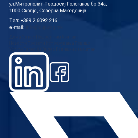
ул.Митрополит Теодосиј Гологанов бр.34а,
1000 Скопје, Северна Македонија
Тел: +389 2 6092 216
e-mail:
info@cup.org.mk
Дома
За нас
Нашиот тим
Контакт
Новости
Проекти
Истражувања
Повици
Услуги
Галерија
Видео
Годишни извештаи