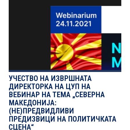
НОВОСТИ
ИСТРАЖУВАЊА
ПРОЕКТИ
УЧЕСТВО НА ИЗВРШНАТА
ДИРЕКТОРКА НА ЦУП НА
УСЛУГИ
ВЕБИНАР НА ТЕМА „СЕВЕРНА
МАКЕДОНИЈА:
КАТАЛОГ НА УСЛУГИ
(НЕ)ПРЕДВИДЛИВИ
ПРЕДИЗВИЦИ НА ПОЛИТИЧКАТА
ПОВИЦИ
СЦЕНА“